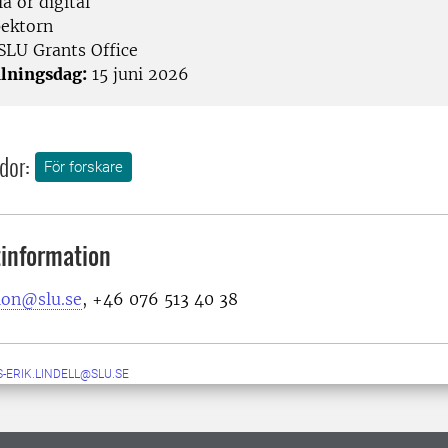
a or digital
ektorn
SLU Grants Office
lningsdag:
15 juni 2026
dor:
För forskare
information
ion@slu.se
,
+46 076 513 40 38
-ERIK.LINDELL@SLU.SE