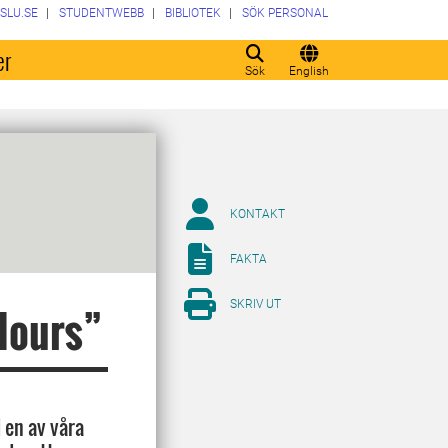
SLU.SE
STUDENTWEBB
BIBLIOTEK
SÖK PERSONAL
er
Sök
English
KONTAKT
FAKTA
SKRIV UT
 Hours”
d en av våra