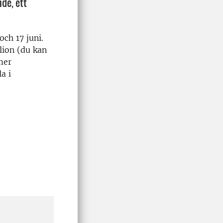
de, ett
 och 17 juni.
lion (du kan
mer
la i