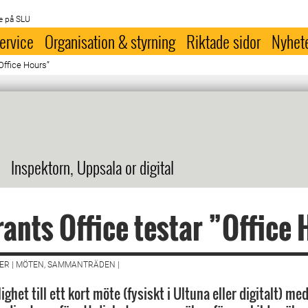
e på SLU
ervice
Organisation & styrning
Riktade sidor
Nyhet
Office Hours”
Inspektorn, Uppsala or digital
ants Office testar ”Office
ER | MÖTEN, SAMMANTRÄDEN |
lighet till ett kort möte (fysiskt i Ultuna eller digitalt) me