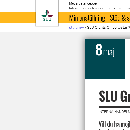
Medarbetarwebben
Information och service för medarbetar
Till startsida
Min anställning
Stöd & s
start mw
/
SLU Grants Office testar ”
8
maj
SLU Gr
INTERNA HÄNDELS
Vill du ha möj