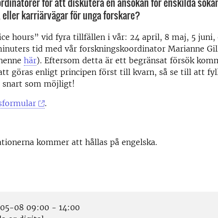
rdinatorer för att diskutera en ansökan för enskilda sökan
, eller karriärvägar för unga forskare?
ice hours” vid fyra tillfällen i vår: 24 april, 8 maj, 5 juni,
inuters tid med vår forskningskoordinator Marianne Gil
 henne
här
). Eftersom detta är ett begränsat försök kom
t göras enligt principen först till kvarn, så se till att fyl
 snart som möjligt!
sformular
.
tionerna kommer att hållas på engelska.
5-08 09:00 - 14:00