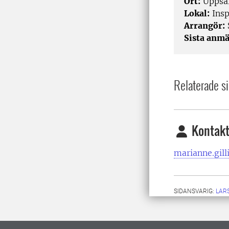
Ort:
Uppsal
Lokal:
Insp
Arrangör:
Sista anmä
Relaterade si
Kontakt
marianne.gill
SIDANSVARIG:
LARS