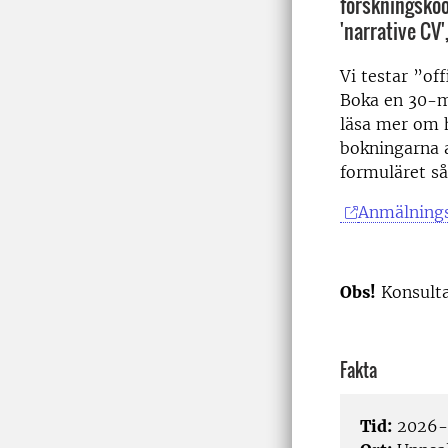
forskningskoo
'narrative CV'
Vi testar ”off
Boka en 30-m
läsa mer om
bokningarna at
formuläret så
Anmälning
Obs!
Konsulta
Fakta
Tid:
2026-0