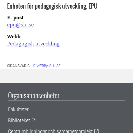
Enheten för pedagogisk utveckling, EPU
E-post
epu@slu.se
Webb
Pedagogisk utveckling
SIDANSVARIG:
LD-WEBB@SLU.SE
Organisationsenheter
Fakulteter
Biblioteket
Centrumbildningar och samarbetsprojekt