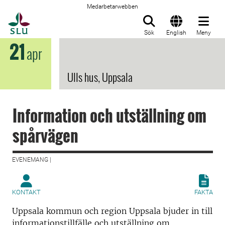
Medarbetarwebben
Till startsida
Sök
English
Meny
21
apr
Ulls hus, Uppsala
Information och utställning om
spårvägen
EVENEMANG |
KONTAKT
FAKTA
Uppsala kommun och region Uppsala bjuder in till
informationstillfälle och utställning om