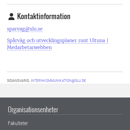
Kontaktinformation
sparvag@slu.se
Spårväg och utvecklingsplaner runt Ultuna |
Medarbetarwebben
SIDANSVARIG:
INTERNKOMMUNIKATION@SLU.SE
Organisationsenheter
Fakulteter