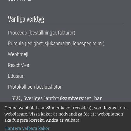
Vanliga verktyg
Proceedo (beställningar, fakturor)
Primula (ledighet, sjukanmälan, lönespec m.m.)
Webbmejl
ReachMee
Edusign
Protokoll och beslutslistor
SLU, Sveriges lantbruksuniversitet, har
verksamhet över hela Sverige. Huvudorter är
Denna webbplats använder kakor (cookies), som lagras i din
Alnarp, Uppsala och Umeå.
SLU är
webbläsare. Vissa kakor är nödvändiga för att webbplatsen
miljöcertifierat enligt ISO 14001. •
Telefon:
ska fungera korrekt. Andra är valbara.
018-67 10 00 • Org nr: 202100-2817 •
Om
Hantera valbara kakor