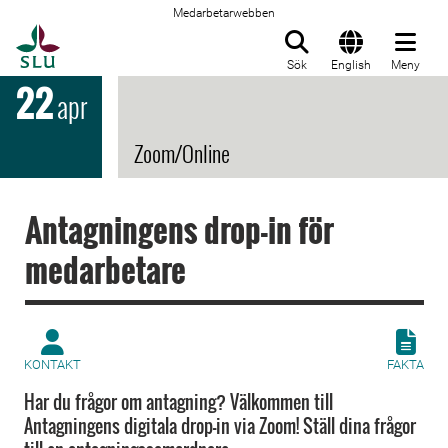
Medarbetarwebben
Till startsida
Sök
English
Meny
22
apr
Zoom/Online
Antagningens drop-in för
medarbetare
KONTAKT
FAKTA
Har du frågor om antagning? Välkommen till
Antagningens digitala drop-in via Zoom! Ställ dina frågor