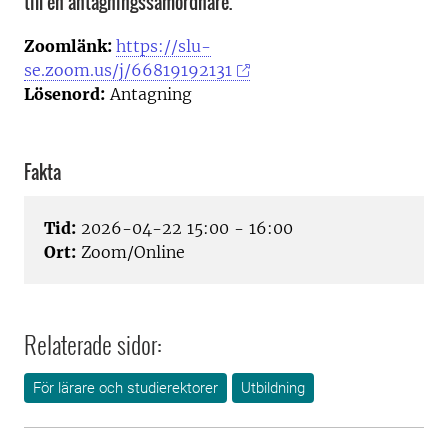
till en antagningssamordnare.
Zoomlänk:
https://slu-
se.zoom.us/j/66819192131
Lösenord:
Antagning
Fakta
Tid:
2026-04-22 15:00 - 16:00
Ort:
Zoom/Online
Relaterade sidor:
För lärare och studierektorer
Utbildning