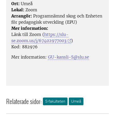
Ort:
Umeå
Lokal:
Zoom
Arrangör:
Programnämnd skog och Enheten
för pedagogisk utveckling (EPU)
Mer information:
Länk till Zoom (
https://slu-
se.zoom.us/j/67402977003
)
Kod: 882976
Mer information:
GU-kansli-S@slu.se
Relaterade sidor:
S-fakulteten
Umeå