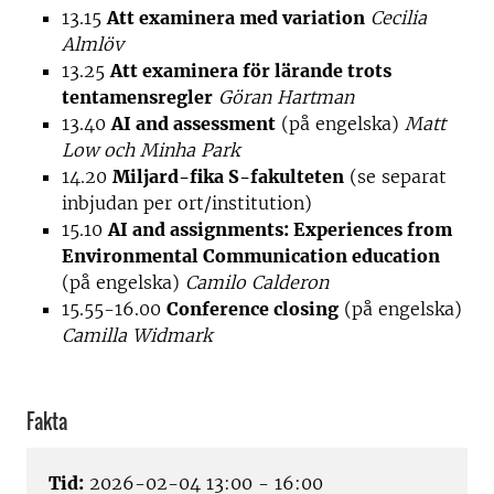
13.15
Att examinera med variation
Cecilia
Almlöv
13.25
Att examinera för lärande trots
tentamensregler
Göran Hartman
13.40
AI and assessment
(på engelska)
Matt
Low och Minha Park
14.20
Miljard-fika S-fakulteten
(se separat
inbjudan per ort/institution)
15.10
AI and assignments: Experiences from
Environmental Communication education
(på engelska)
Camilo Calderon
15.55-16.00
Conference closing
(på engelska)
Camilla Widmark
Fakta
Tid:
2026-02-04 13:00 - 16:00