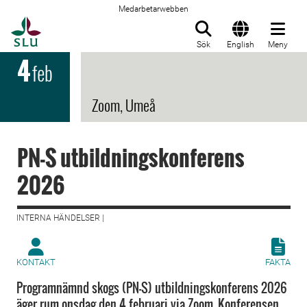
Medarbetarwebben
Till startsida
Sök
English
Meny
4
feb
Zoom, Umeå
PN-S utbildningskonferens
2026
INTERNA HÄNDELSER |
KONTAKT
FAKTA
Programnämnd skogs (PN-S) utbildningskonferens 2026
äger rum onsdag den 4 februari via Zoom. Konferensen