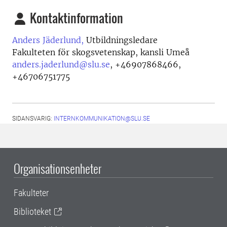
Kontaktinformation
Anders Jäderlund,
Utbildningsledare
Fakulteten för skogsvetenskap, kansli Umeå
anders.jaderlund@slu.se
,
+46907868466,
+46706751775
SIDANSVARIG:
INTERNKOMMUNIKATION@SLU.SE
Organisationsenheter
Fakulteter
Biblioteket