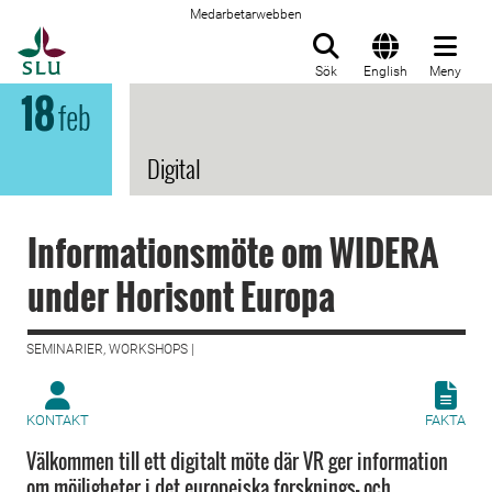
Medarbetarwebben
Till startsida
Sök
English
Meny
18
feb
Digital
Informationsmöte om WIDERA
under Horisont Europa
SEMINARIER, WORKSHOPS |
KONTAKT
FAKTA
Välkommen till ett digitalt möte där VR ger information
om möjligheter i det europeiska forsknings- och