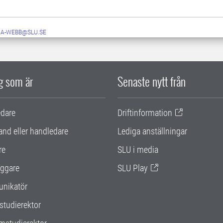
RA-WEBB@SLU.SE
ig som är
Senaste nytt från
edare
Driftinformation
and eller handledare
Lediga anställningar
re
SLU i media
ggare
SLU Play
nikatör
studierektor