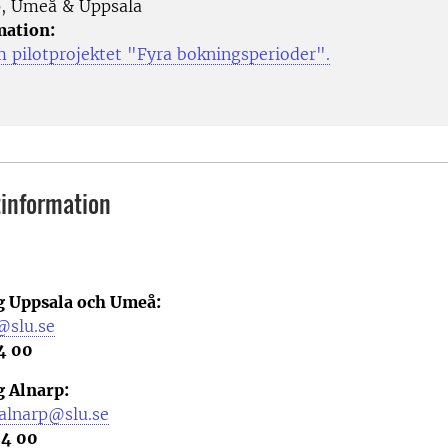
, Umeå & Uppsala
mation:
 pilotprojektet "Fyra bokningsperioder".
information
 Uppsala och Umeå:
@slu.se
4 00
 Alnarp:
.alnarp@slu.se
24 00