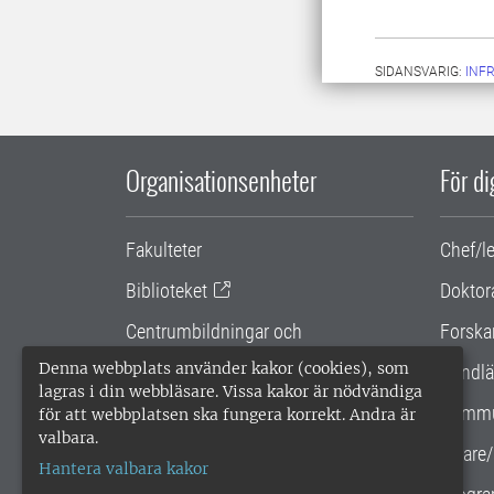
SIDANSVARIG:
INF
Organisationsenheter
För d
Fakulteter
Chef/l
Biblioteket
Doktor
Centrumbildningar och
Forska
samarbetsprojekt
Denna webbplats använder kakor (cookies), som
Handlä
lagras i din webbläsare. Vissa kakor är nödvändiga
Gemensamma verksamhetsstödet
Kommu
för att webbplatsen ska fungera korrekt. Andra är
valbara.
SLU Holding
Lärare/
Hantera valbara kakor