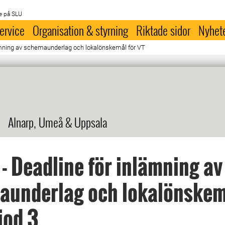
e på SLU
ervice
Organisation & styrning
Riktade sidor
Nyhet
ämning av schemaunderlag och lokalönskemål för VT
Alnarp, Umeå & Uppsala
 - Deadline för inlämning av
aunderlag och lokalönskem
iod 3