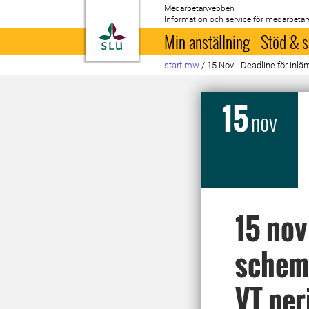
Medarbetarwebben
Information och service för medarbetar
Till startsida
Min anställning
Stöd & s
start mw
/
15 Nov - Deadline för inl
15
nov
15 nov
schem
VT per