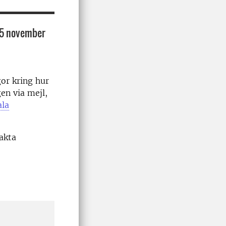
 15 november
gor kring hur
en via mejl,
ala
akta