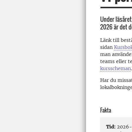
Under läsåret
2026 är det d
Länk till bes
sidan
Kursbo
man använder
teams eller te
kursscheman
.
Har du missat
lokalbokninge
Fakta
Tid:
2026-