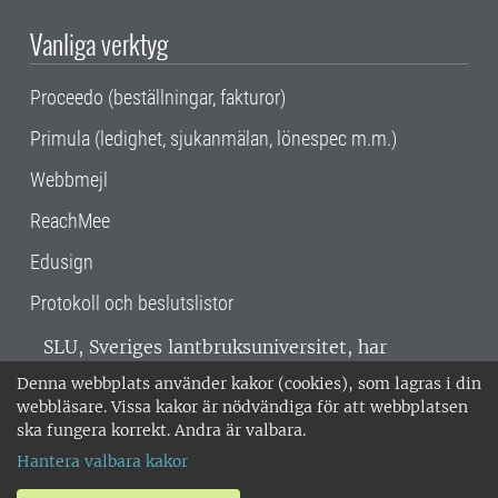
Vanliga verktyg
Proceedo (beställningar, fakturor)
Primula (ledighet, sjukanmälan, lönespec m.m.)
Webbmejl
ReachMee
Edusign
Protokoll och beslutslistor
SLU, Sveriges lantbruksuniversitet, har
verksamhet över hela Sverige. Huvudorter är
Denna webbplats använder kakor (cookies), som lagras i din
Alnarp, Uppsala och Umeå.
SLU är
webbläsare. Vissa kakor är nödvändiga för att webbplatsen
miljöcertifierat enligt ISO 14001. •
Telefon:
ska fungera korrekt. Andra är valbara.
018-67 10 00 • Org nr: 202100-2817 •
Om
Hantera valbara kakor
medarbetarwebben
•
SLU:s fakturaadress
•