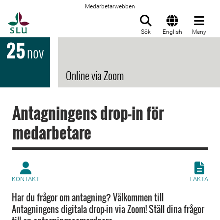
Medarbetarwebben
Till startsida
Sök
English
Meny
25
nov
Online via Zoom
Antagningens drop-in för
medarbetare
KONTAKT
FAKTA
Har du frågor om antagning? Välkommen till
Antagningens digitala drop-in via Zoom! Ställ dina frågor