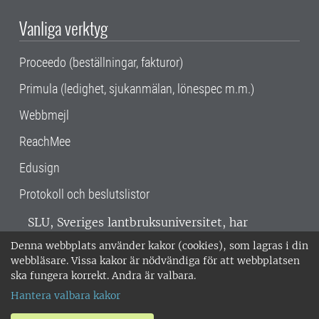
Vanliga verktyg
Proceedo (beställningar, fakturor)
Primula (ledighet, sjukanmälan, lönespec m.m.)
Webbmejl
ReachMee
Edusign
Protokoll och beslutslistor
SLU, Sveriges lantbruksuniversitet, har
verksamhet över hela Sverige. Huvudorter är
Denna webbplats använder kakor (cookies), som lagras i din
Alnarp, Uppsala och Umeå.
SLU är
webbläsare. Vissa kakor är nödvändiga för att webbplatsen
miljöcertifierat enligt ISO 14001. •
Telefon:
ska fungera korrekt. Andra är valbara.
018-67 10 00 • Org nr: 202100-2817 •
Om
Hantera valbara kakor
medarbetarwebben
•
SLU:s fakturaadress
•