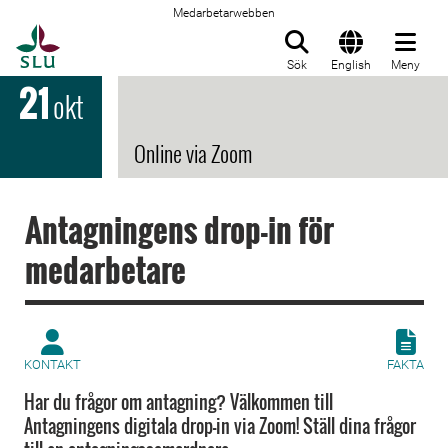
Medarbetarwebben
Till startsida
Sök
English
Meny
21
okt
Online via Zoom
Antagningens drop-in för
medarbetare
KONTAKT
FAKTA
Har du frågor om antagning? Välkommen till
Antagningens digitala drop-in via Zoom! Ställ dina frågor