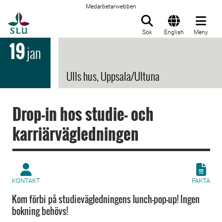
Medarbetarwebben
Till startsida
Sök
English
Meny
19
jan
Ulls hus, Uppsala/Ultuna
Drop-in hos studie- och
karriärvägledningen
KONTAKT
FAKTA
Kom förbi på studievägledningens lunch-pop-up! Ingen
bokning behövs!