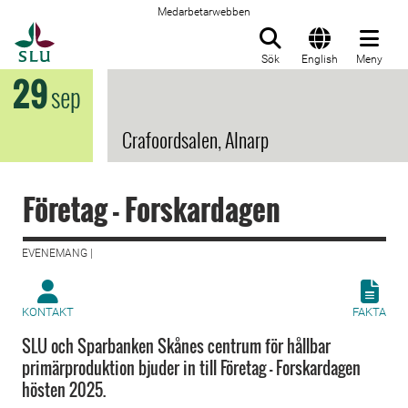
Medarbetarwebben
Till startsida
Sök
English
Meny
29
sep
Crafoordsalen, Alnarp
Företag - Forskardagen
EVENEMANG |
KONTAKT
FAKTA
SLU och Sparbanken Skånes centrum för hållbar
primärproduktion bjuder in till Företag - Forskardagen
hösten 2025.