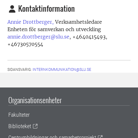
Kontaktinformation
Annie Drottberger,
Verksamhetsledare
Enheten för samverkan och utveckling
annie.drottberger@slu.se
,
+4640415493,
+46730570554
SIDANSVARIG:
INTERNKOMMUNIKATION@SLU.SE
Organisationsenheter
Fakulteter
Biblioteket
Centrumbildningar och samarbetsprojekt