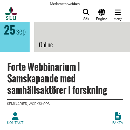
Medarbetarwebben
Till startsida
Sök
English
Meny
25
sep
Online
Forte Webbinarium |
Samskapande med
samhällsaktörer i forskning
SEMINARIER, WORKSHOPS |
KONTAKT
FAKTA