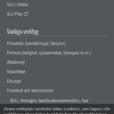
SLU i media
SLU Play
Vanliga verktyg
Proceedo (beställningar, fakturor)
Primula (ledighet, sjukanmälan, lönespec m.m.)
Webbmejl
ReachMee
Edusign
Protokoll och beslutslistor
SLU, Sveriges lantbruksuniversitet, har
verksamhet över hela Sverige. Huvudorter är
Denna webbplats använder kakor (cookies), som lagras i din
Alnarp, Uppsala och Umeå.
SLU är