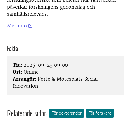
forskningsöversikt som belyser hur samverkan
påverkar forskningens genomslag och
samhällsrelevans.
Mer info
Fakta
Tid:
2025-09-25 09:00
Ort:
Online
Arrangör:
Forte & Mötesplats Social
Innovation
Relaterade sidor:
För doktorander
För forskare