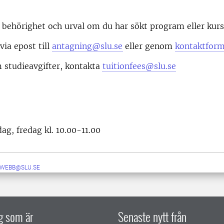
behörighet och urval om du har sökt program eller kurs
via epost till
antagning@slu.se
eller genom
kontaktform
 studieavgifter, kontakta
tuitionfees@slu.se
g, fredag kl. 10.00-11.00
-WEBB@SLU.SE
ig som är
Senaste nytt från