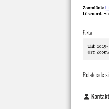
Zoomlänk:
h
Lösenord:
An
Fakta
Tid:
2025-0
Ort:
Zoom/
Relaterade si
Kontakt