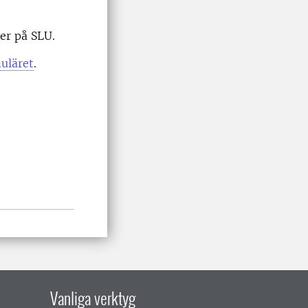
er på SLU.
uläret
.
Vanliga verktyg