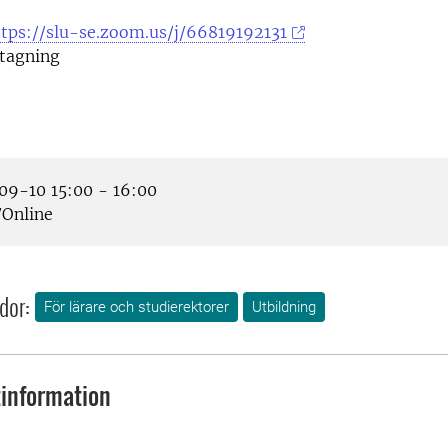
ttps://slu-se.zoom.us/j/66819192131
tagning
9-10 15:00 - 16:00
Online
dor:
För lärare och studierektorer
Utbildning
information