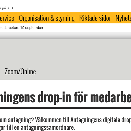
e på SLU
ervice
Organisation & styrning
Riktade sidor
Nyhet
 medarbetare 10 september
Zoom/Online
ingens drop-in för medarb
 om antagning? Välkommen till Antagningens digitala drop
ågor till en antagningssamordnare.