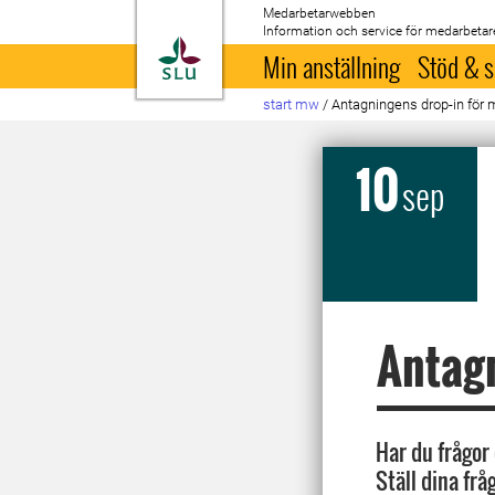
Medarbetarwebben
Information och service för medarbetar
Till startsida
Min anställning
Stöd & s
start mw
/
Antagningens drop-in för
10
sep
Antagn
Har du frågor
Ställ dina fr