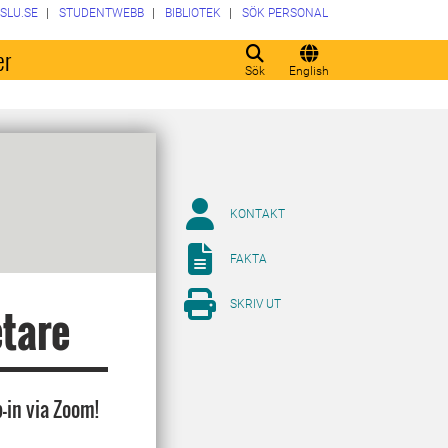
SLU.SE
STUDENTWEBB
BIBLIOTEK
SÖK PERSONAL
er
Sök
English
KONTAKT
FAKTA
SKRIV UT
etare
-in via Zoom!