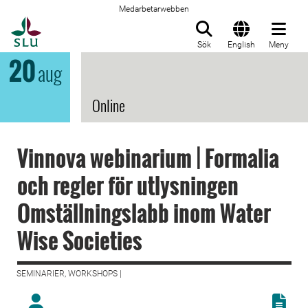
Medarbetarwebben
Till startsida
Sök
English
Meny
20
aug
Online
Vinnova webinarium | Formalia
och regler för utlysningen
Omställningslabb inom Water
Wise Societies
SEMINARIER, WORKSHOPS |