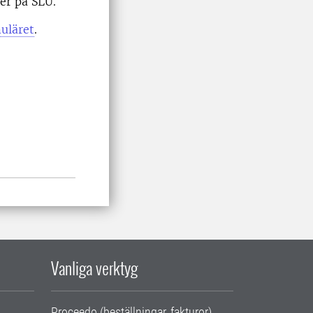
er på SLU.
uläret
.
Vanliga verktyg
Proceedo (beställningar, fakturor)