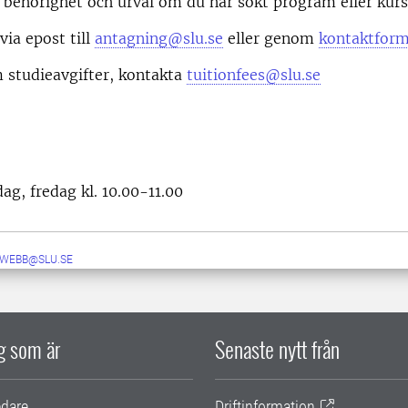
behörighet och urval om du har sökt program eller kurs
via epost till
antagning@slu.se
eller genom
kontaktform
 studieavgifter, kontakta
tuitionfees@slu.se
g, fredag kl. 10.00-11.00
-WEBB@SLU.SE
ig som är
Senaste nytt från
edare
Driftinformation