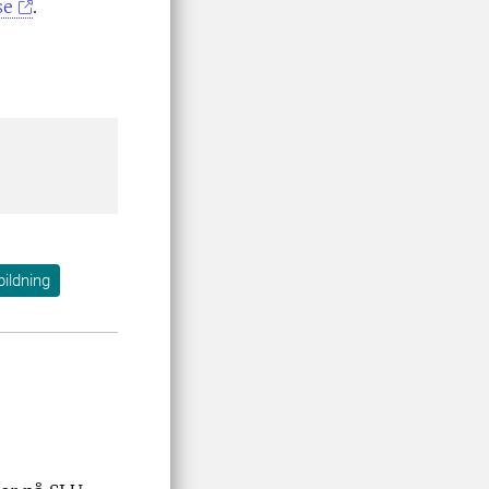
se
.
bildning