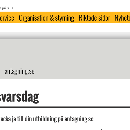
e på SLU
ervice
Organisation & styrning
Riktade sidor
Nyhet
antagning.se
svarsdag
acka ja till din utbildning på antagning.se.