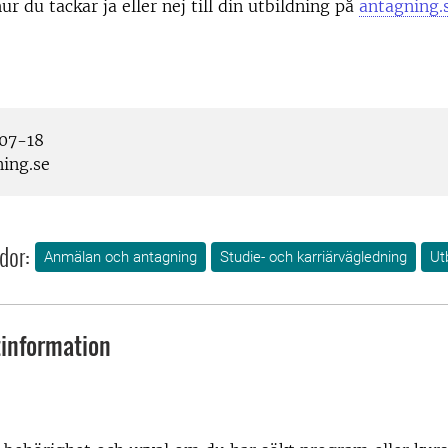
r du tackar ja eller nej till din utbildning på
antagning.
07-18
ing.se
dor:
Anmälan och antagning
Studie- och karriärvägledning
Ut
information