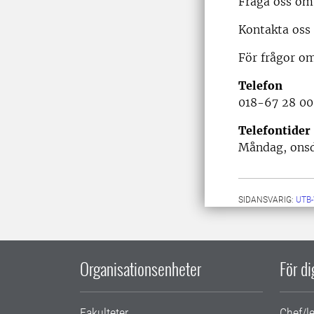
Fråga oss om 
Kontakta oss 
För frågor om
Telefon
018-67 28 00
Telefontider
Måndag, onsda
SIDANSVARIG:
UTB
Organisationsenheter
För d
Fakulteter
Chef/l