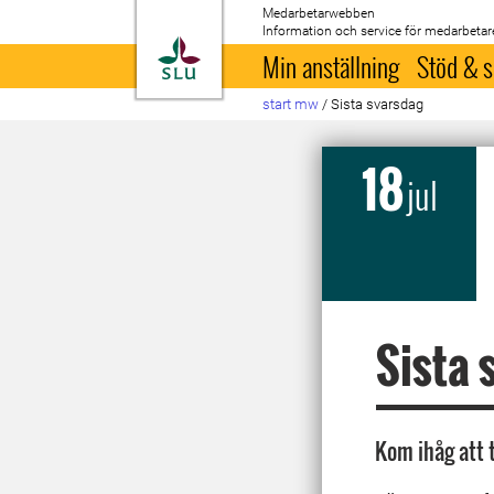
Medarbetarwebben
Information och service för medarbetar
Till startsida
Min anställning
Stöd & s
start mw
/
Sista svarsdag
18
jul
Sista 
Kom ihåg att t