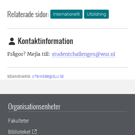
Relaterade sidor:
Internationellt
Utbildning
Kontaktinformation
Frågor? Mejla till:
studentchallenges@wur.nl
SIDANSVARIG:
UTB-WEBB@SLU.SE
Organisationsenheter
Fakulteter
Biblioteket