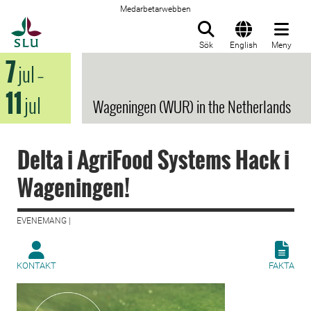
Medarbetarwebben
Till startsida
Sök
English
Meny
7
jul
–
11
jul
Wageningen (WUR) in the Netherlands
Delta i AgriFood Systems Hack i
Wageningen!
EVENEMANG |
KONTAKT
FAKTA