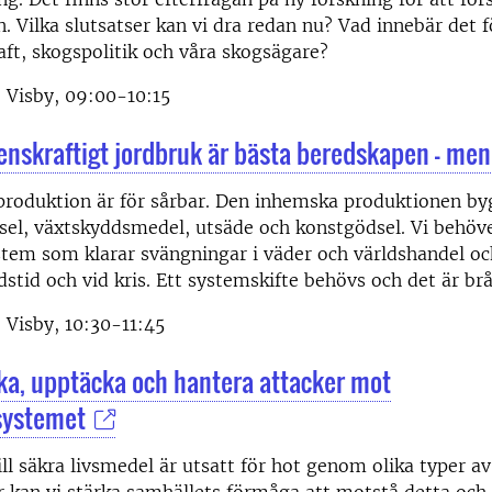
n. Vilka slutsatser kan vi dra redan nu? Vad innebär det 
ft, skogspolitik och våra skogsägare?
 Visby, 09:00-10:15
enskraftigt jordbruk är bästa beredskapen - me
produktion är för sårbar. Den inhemska produktionen by
sel, växtskyddsmedel, utsäde och konstgödsel. Vi behöve
stem som klarar svängningar i väder och världshandel o
edstid och vid kris. Ett systemskifte behövs och det är br
 Visby, 10:30-11:45
ka, upptäcka och hantera attacker mot
systemet
till säkra livsmedel är utsatt för hot genom olika typer a