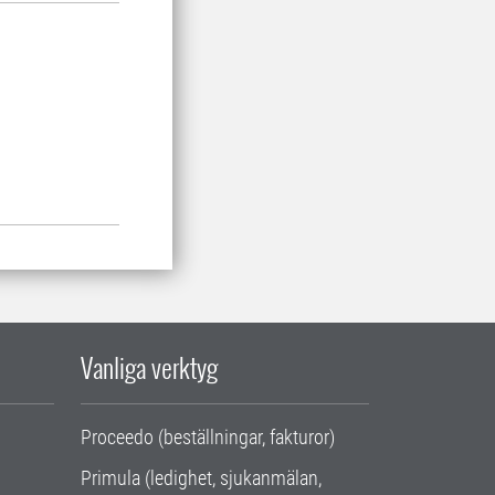
Vanliga verktyg
Proceedo (beställningar, fakturor)
Primula (ledighet, sjukanmälan,