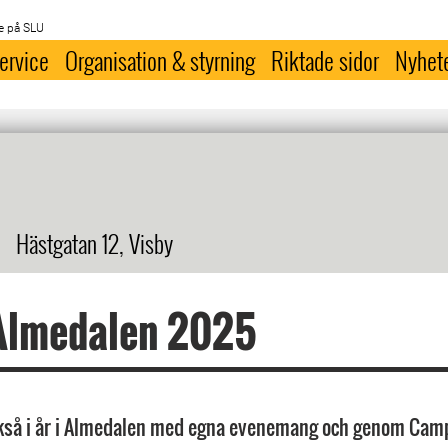
e på SLU
ervice
Organisation & styrning
Riktade sidor
Nyhet
Hästgatan 12, Visby
 Almedalen 2025
ckså i år i Almedalen med egna evenemang och genom Cam