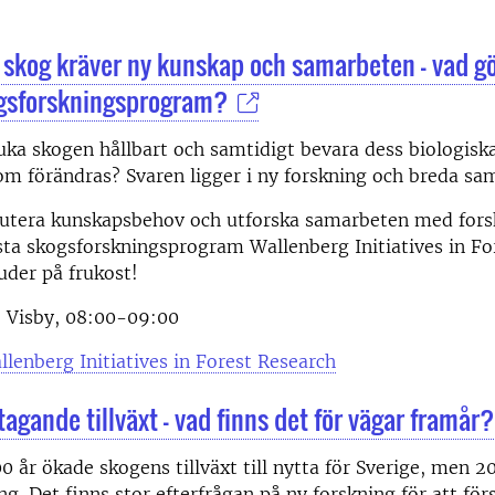
skog kräver ny kunskap och samarbeten – vad gö
ogsforskningsprogram?
uka skogen hållbart och samtidigt bevara dess biologis
som förändras? Svaren ligger i ny forskning och breda sa
utera kunskapsbehov och utforska samarbeten med fors
sta skogsforskningsprogram Wallenberg Initiatives in Fo
juder på frukost!
, Visby, 08:00-09:00
llenberg Initiatives in Forest Research
agande tillväxt - vad finns det för vägar framår?
0 år ökade skogens tillväxt till nytta för Sverige, men 2
g. Det finns stor efterfrågan på ny forskning för att för