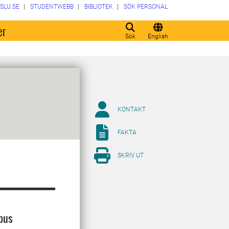
SLU.SE
STUDENTWEBB
BIBLIOTEK
SÖK PERSONAL
er
Sök
English
KONTAKT
FAKTA
SKRIV UT
pus