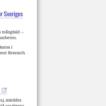
r Sveriges
ka mångfald –
marbeten.
karna i
rest Research
014 inleddes
stå orsakerna