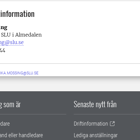
information
ing
e SLU i Almedalen
ng@slu.se
 44
IKA.MOSSING@SLU.SE
ig som är
Senaste nytt från
edare
Driftinformation
and eller handledare
Lediga anställningar