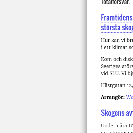
Totalförsvar.
Framtidens 
största sk
Hur kan vi br
i ett klimat 
Kom och disk
Sveriges stör
vid SLU. Vi b
Hästgatan 12
Arrangör:
Wa
Skogens avt
Under nära 10
en inbromsnin