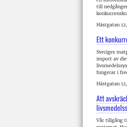
till nedgånge
konkurrenskra
Hästgatan 12,
Ett konkurr
Sveriges mat
import av die
livsmedelssy
fungerar i fr
Hästgatan 12,
Att avskräc
livsmedels
Vår tillgång 