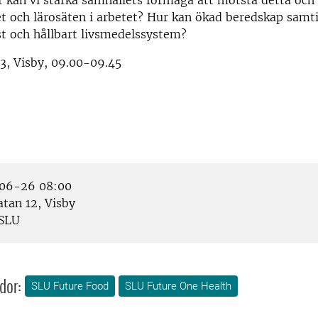
 kan vi stärka samhällets förmåga att motstå detta och v
et och lärosäten i arbetet? Hur kan ökad beredskap samtid
t och hållbart livsmedelssystem?
3, Visby, 09.00-09.45
06-26 08:00
tan 12, Visby
SLU
dor:
SLU Future Food
SLU Future One Health