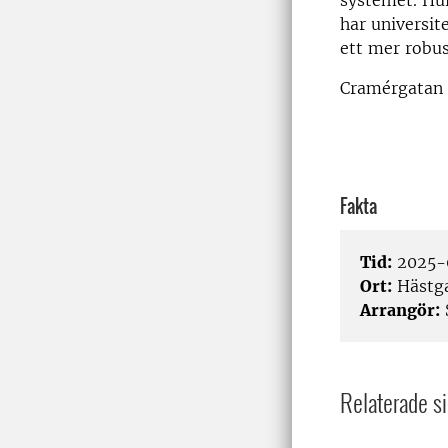
systemet. Hur
har universit
ett mer robus
Cramérgatan 
Fakta
Tid:
2025-
Ort:
Hästga
Arrangör:
Relaterade si