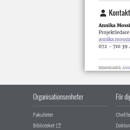
Kontakt
Annika Moss
Projektledar
annika.mossi
072 - 710 39
SIDANSVARIG:
ANN
Organisationsenheter
För d
Fakulteter
Chef/l
Biblioteket
Doktor