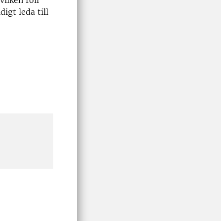
ilken roll
igt leda till