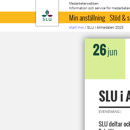
Medarbetarwebben
Information och service för medarbetar
Till startsida
Min anställning
Stöd & s
start mw
/
SLU i Almedalen 2025
26
jun
SLU i
EVENEMANG |
SLU deltar o