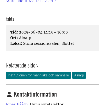
More about Kia Ditlevsen
Fakta
Tid:
2025-06-04 14:15 - 16:00
Ort:
Alnarp
Lokal:
Stora sessionssalen, Slottet
Relaterade sidor:
Institutionen för människa och samhälle
Alnarp
Kontaktinformation
Jonas Bååth,
Universitetslektor