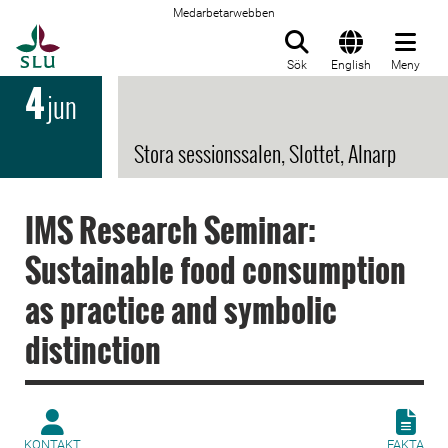
Medarbetarwebben
Till startsida
Sök
English
Meny
4
jun
Stora sessionssalen, Slottet, Alnarp
IMS Research Seminar:
Sustainable food consumption
as practice and symbolic
distinction
KONTAKT
FAKTA