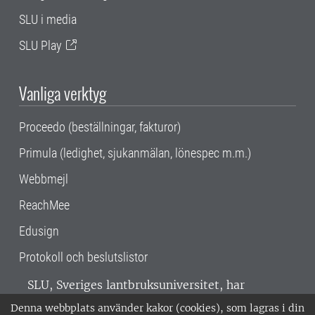
SLU i media
SLU Play
Vanliga verktyg
Proceedo (beställningar, fakturor)
Primula (ledighet, sjukanmälan, lönespec m.m.)
Webbmejl
ReachMee
Edusign
Protokoll och beslutslistor
SLU, Sveriges lantbruksuniversitet, har
verksamhet över hela Sverige. Huvudorter är
Denna webbplats använder kakor (cookies), som lagras i din