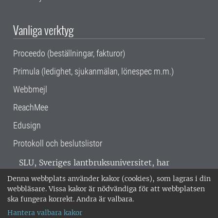
Vanliga verktyg
Proceedo (beställningar, fakturor)
Primula (ledighet, sjukanmälan, lönespec m.m.)
Webbmejl
ReachMee
Edusign
Protokoll och beslutslistor
SLU, Sveriges lantbruksuniversitet, har
verksamhet över hela Sverige. Huvudorter är
Denna webbplats använder kakor (cookies), som lagras i din
Alnarp, Uppsala och Umeå.
SLU är
webbläsare. Vissa kakor är nödvändiga för att webbplatsen
miljöcertifierat enligt ISO 14001. •
Telefon:
ska fungera korrekt. Andra är valbara.
018-67 10 00 • Org nr: 202100-2817 •
Om
Hantera valbara kakor