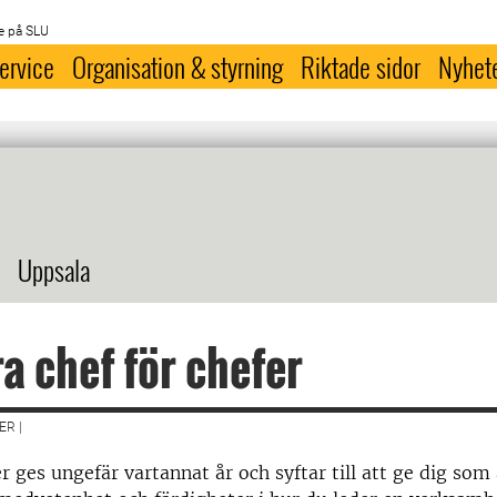
e på SLU
ervice
Organisation & styrning
Riktade sidor
Nyhet
Uppsala
ra chef för chefer
R |
er ges ungefär vartannat år och syftar till att ge dig som