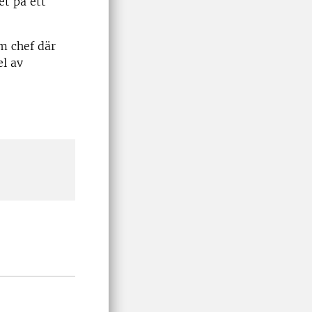
et på ett
m chef där
el av