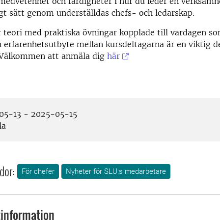
medvetenhet och färdigheter i hur du leder en verksamh
t sätt genom underställdas chefs- och ledarskap.
 teori med praktiska övningar kopplade till vardagen so
h erfarenhetsutbyte mellan kursdeltagarna är en viktig d
.Välkommen att anmäla dig
här
5-13 - 2025-05-15
la
dor:
För chefer
Nyheter för SLU:s medarbetare
information