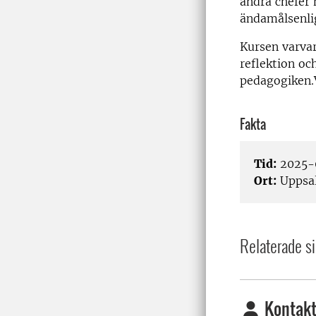
andra chefer 
ändamålsenlig
Kursen varvar
reflektion oc
pedagogiken
Fakta
Tid:
2025-0
Ort:
Uppsa
Relaterade si
Kontakt