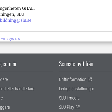
ingenheten GHAL,
lningen, SLU
tbildning@slu.se
D-WEBB@SLU.SE
ig som är
Senaste nytt från
edare
Driftinformation
and eller handledare
Lediga anställningar
re
SLU i media
ggare
SLU Play