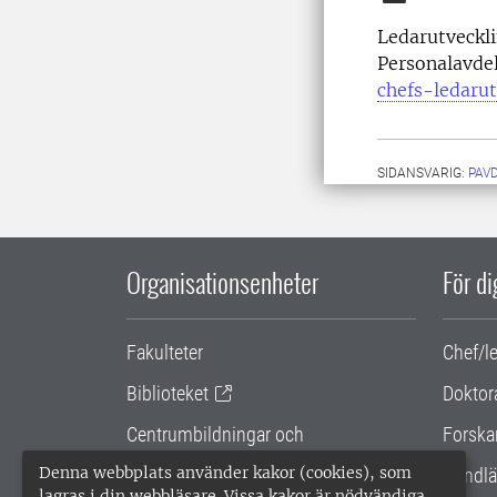
Ledarutveckl
Personalavde
chefs-ledaru
SIDANSVARIG:
PAV
Organisationsenheter
För d
Fakulteter
Chef/l
Biblioteket
Doktor
Centrumbildningar och
Forska
samarbetsprojekt
Denna webbplats använder kakor (cookies), som
Handlä
lagras i din webbläsare. Vissa kakor är nödvändiga