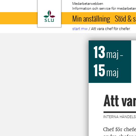
Medarbetarwebben
Information och service för medarbetar
Till startsida
Min anställning
Stöd & s
start mw
/
Att vara chef för chefer
13
maj
–
15
maj
Att va
INTERNA HÄNDELSE
Chef för chef