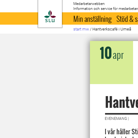
Medarbetarwebben
Information och service för medarbetar
Till startsida
Min anställning
Stöd & s
start mw
/
Hantverkscafé i Umeå
10
apr
Hantv
EVENEMANG |
I vår håller S