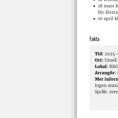
18 mars k
för först
10 april 
Fakta
Tid:
2025-0
Ort:
Umeå
Lokal:
Bibl
Arrangör:
Mer infor
Ingen anm
Språk: sve