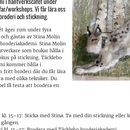
i i hantverkscafét under
ffar/workshops. Vi får lära oss
roderi och stickning.
ét äger rum under fyra
år och gästas av Stina Molin
 broderiakademi. Stina Molin
ntverkare som brukar hålla i
okus på stickning. Täcklebo
mi kommer hålla i
fritt broderi där du får lära
ra med olika tekniker. Du
pel få testa att brodera en
i kl. 15–17: Sticka med Stina. Ta med din stickning eller
a gången.
ri kl. 15–17: Brodera med Täcklebo broderiakademi.