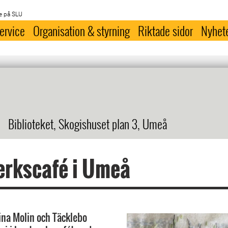
e på SLU
ervice
Organisation & styrning
Riktade sidor
Nyhet
Biblioteket, Skogishuset plan 3, Umeå
erkscafé i Umeå
tina Molin och Täcklebo