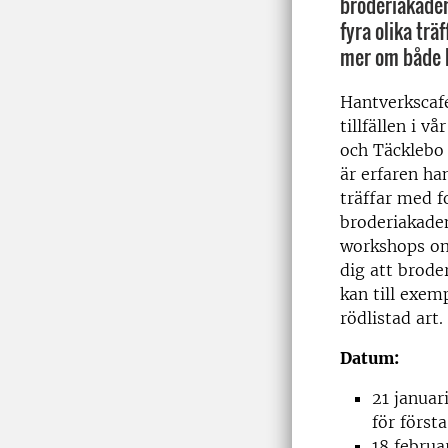
broderiakadem
fyra olika trä
mer om både b
Hantverkscaf
tillfällen i v
och Täcklebo
är erfaren ha
träffar med f
broderiakade
workshops om 
dig att brode
kan till exem
rödlistad art.
Datum:
21 januar
för först
18 februa