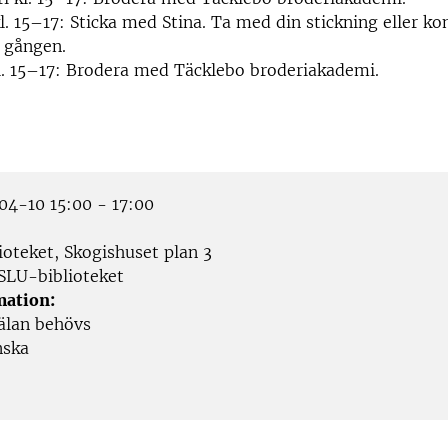
l. 15–17: Sticka med Stina. Ta med din stickning eller k
a gången.
kl. 15–17: Brodera med Täcklebo broderiakademi.
4-10 15:00 - 17:00
ioteket, Skogishuset plan 3
SLU-biblioteket
mation:
älan behövs
nska