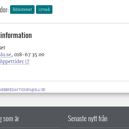
dor:
Biblioteket
Umeå
information
ket
lu.se
, 018-67 35 00
öppettider
-WEBBREDAKTIONEN@SLU.SE
ig som är
Senaste nytt från