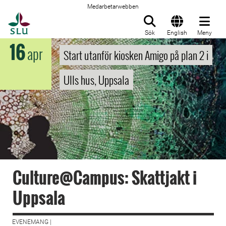
Medarbetarwebben
Till startsida
Sök
English
Meny
16
apr
Start utanför kiosken Amigo på plan 2 i
Ulls hus, Uppsala
Culture@Campus: Skattjakt i
Uppsala
EVENEMANG |