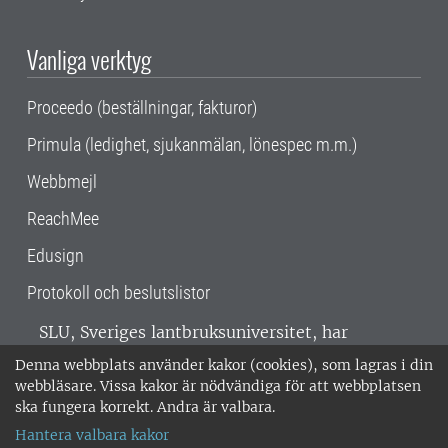
Vanliga verktyg
Proceedo (beställningar, fakturor)
Primula (ledighet, sjukanmälan, lönespec m.m.)
Webbmejl
ReachMee
Edusign
Protokoll och beslutslistor
SLU, Sveriges lantbruksuniversitet, har
verksamhet över hela Sverige. Huvudorter är
Denna webbplats använder kakor (cookies), som lagras i din
Alnarp, Uppsala och Umeå.
SLU är
webbläsare. Vissa kakor är nödvändiga för att webbplatsen
miljöcertifierat enligt ISO 14001. •
Telefon:
ska fungera korrekt. Andra är valbara.
018-67 10 00 • Org nr: 202100-2817 •
Om
Hantera valbara kakor