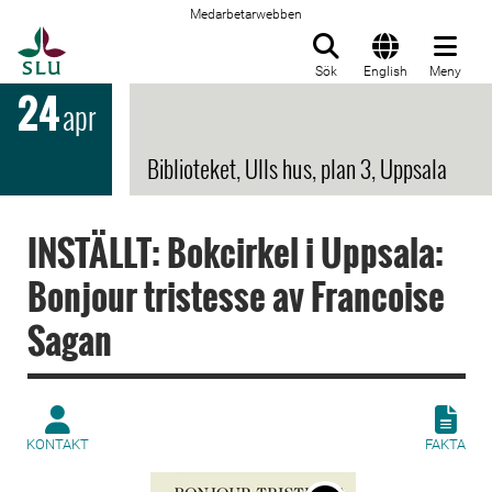
Medarbetarwebben
Till startsida
Sök
English
Meny
24
apr
Biblioteket, Ulls hus, plan 3, Uppsala
INSTÄLLT: Bokcirkel i Uppsala:
Bonjour tristesse av Francoise
Sagan
KONTAKT
FAKTA