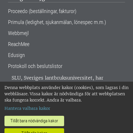
Proceedo (beställningar, fakturor)
Primula (ledighet, sjukanmälan, lönespec m.m.)
Webbmejl
ReachMee
Edusign
Protokoll och beslutslistor
SLU, Sveriges lantbruksuniversitet, har
verksamhet över hela Sverige. Huvudorter är
Denna webbplats använder kakor (cookies), som lagras i din
Alnarp, Uppsala och Umeå.
SLU är
webbläsare. Vissa kakor är nödvändiga för att webbplatsen
miljöcertifierat enligt ISO 14001. •
Telefon:
ska fungera korrekt. Andra är valbara.
018-67 10 00 • Org nr: 202100-2817 •
Om
Hantera valbara kakor
medarbetarwebben
•
SLU:s fakturaadress
•
Om SLU:s webbplatser
•
Vid KRIS
Tillåt bara nödvändiga kakor
•
Hantera kakor
•
Behandling av