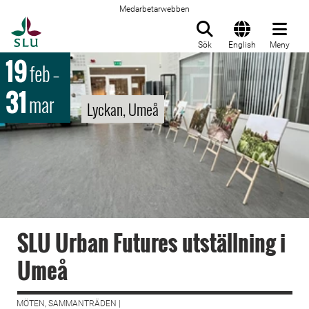
Medarbetarwebben
Till startsida
Sök
English
Meny
19
feb
–
31
mar
Lyckan, Umeå
SLU Urban Futures utställning i
Umeå
MÖTEN, SAMMANTRÄDEN |