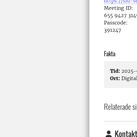
https://slu-
Meeting ID:
655 9427 314
Passcode:
391247
Fakta
Tid:
2025-0
Ort:
Digita
Relaterade si
Kontakt