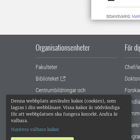
SIDANSVARIG:
MAR
Organisationsenheter
För d
Fakulteter
Chef/l
Biblioteket
Doktor
Centrumbildningar och
Forska
samarbetsprojekt
Denna webbplats använder kakor (cookies), som
Handlä
lagras i din webbläsare. Vissa kakor är nödvändiga
Gemensamma verksamhetsstödet
Kommu
för att webbplatsen ska fungera korrekt. Andra är
valbara.
SLU Holding
Lärare/
Hantera valbara kakor
Progra