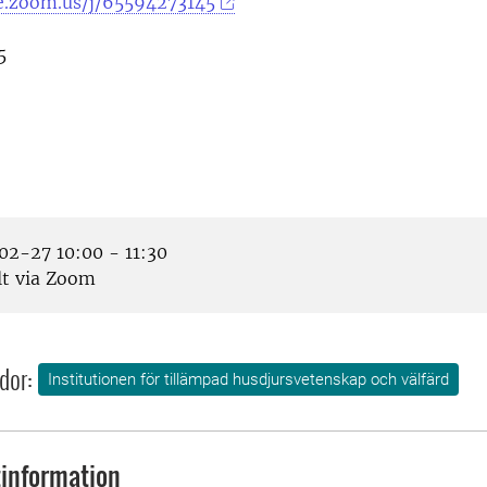
se.zoom.us/j/65594273145
5
2-27 10:00 - 11:30
lt via Zoom
dor:
Institutionen för tillämpad husdjursvetenskap och välfärd
information