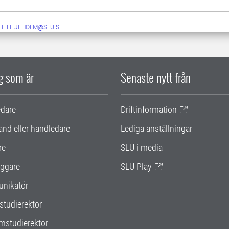
IE.LILJEHOLM@SLU.SE
ig som är
Senaste nytt från
edare
Driftinformation
and eller handledare
Lediga anställningar
re
SLU i media
ggare
SLU Play
nikatör
studierektor
mstudierektor