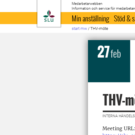
Medarbetarwebben
Information och service för medarbetar
Till startsida
Min anställning
Stöd & s
start mw
/
THV-möte
27
feb
THV-m
INTERNA HÄNDELSE
Meeting URL