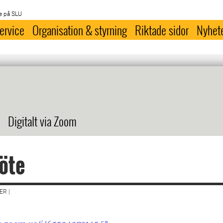
e på SLU
ervice
Organisation & styrning
Riktade sidor
Nyhet
Digitalt via Zoom
öte
R |
: