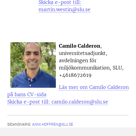
Skicka e-post till:
martin.westin@slu.se
Camilo Calderon
,
universitetsadjunkt,
avdelningen för
miljökommunikation, SLU,
+4618672619
Läs mer om Camilo Calderon
på hans CV-sida
Skicka e-post till: camilo.calderon@slu.se
SIDANSVARIG:
ANNI.HOFFREN@SLU.SE