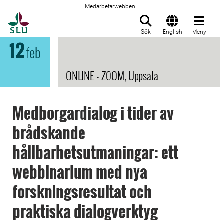
Medarbetarwebben
Till startsida
Sök
English
Meny
12
feb
ONLINE - ZOOM, Uppsala
Medborgardialog i tider av
brådskande
hållbarhetsutmaningar: ett
webbinarium med nya
forskningsresultat och
praktiska dialogverktyg