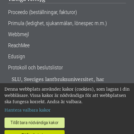
Proceedo (beställningar, fakturor)
Primula (ledighet, sjukanmälan, lönespec m.m.)
Webbmejl
ReachMee
Edusign
Protokoll och beslutslistor
SLU, Sveriges lantbruksuniversitet, har
verksamhet över hela Sverige. Huvudorter är
Denna webbplats använder kakor (cookies), som lagras i din
Alnarp, Uppsala och Umeå.
SLU är
webbläsare. Vissa kakor är nödvändiga för att webbplatsen
miljöcertifierat enligt ISO 14001. •
Telefon:
ska fungera korrekt. Andra är valbara.
018-67 10 00 • Org nr: 202100-2817 •
Om
Hantera valbara kakor
medarbetarwebben
•
SLU:s fakturaadress
•
Om SLU:s webbplatser
•
Vid KRIS
Tillåt bara nödvändiga kakor
•
Hantera kakor
•
Behandling av