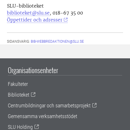
SLU-biblioteket
biblioteket@slu.se
, 018-67 35 00
Öppettider och adresser
SIDANSVARIG:
BIB-WEBBREDAKTIONEN@SLU.SE
Organisationsenheter
Fakulteter
Biblioteket
Centrumbildningar och samarbetsprojekt
Gemensamma verksamhetsstödet
SLU Holding