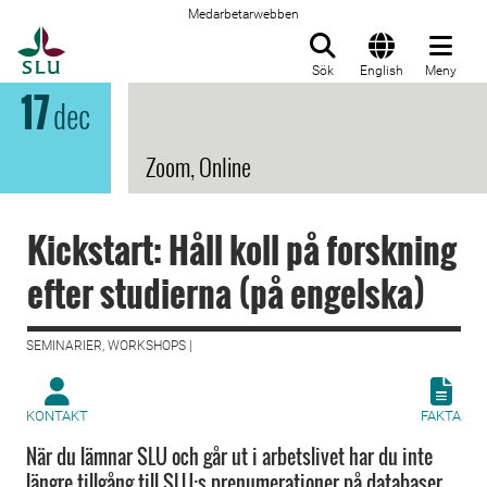
Medarbetarwebben
Till startsida
Sök
English
Meny
17
dec
Zoom, Online
Kickstart: Håll koll på forskning
efter studierna (på engelska)
SEMINARIER, WORKSHOPS |
KONTAKT
FAKTA
När du lämnar SLU och går ut i arbetslivet har du inte
längre tillgång till SLU:s prenumerationer på databaser.