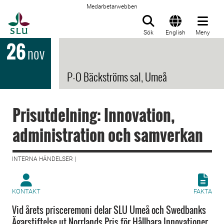
Medarbetarwebben
Till startsida
Sök
English
Meny
26
nov
P-O Bäckströms sal, Umeå
Prisutdelning: Innovation,
administration och samverkan
INTERNA HÄNDELSER |
KONTAKT
FAKTA
Vid årets prisceremoni delar SLU Umeå och Swedbanks
Ägarstiftelse ut Norrlands Pris för Hållbara Innovationer