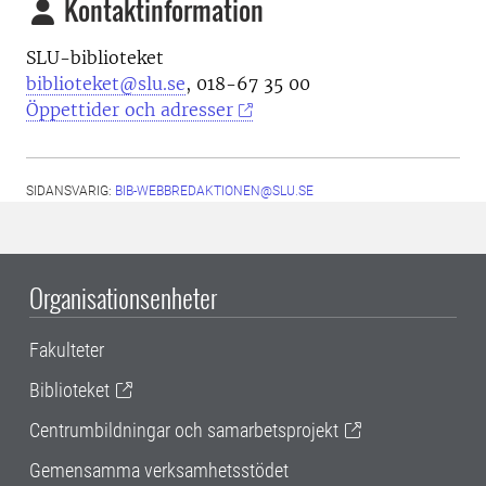
Kontaktinformation
SLU-biblioteket
biblioteket@slu.se
, 018-67 35 00
Öppettider och adresser
SIDANSVARIG:
BIB-WEBBREDAKTIONEN@SLU.SE
Organisationsenheter
Fakulteter
Biblioteket
Centrumbildningar och samarbetsprojekt
Gemensamma verksamhetsstödet