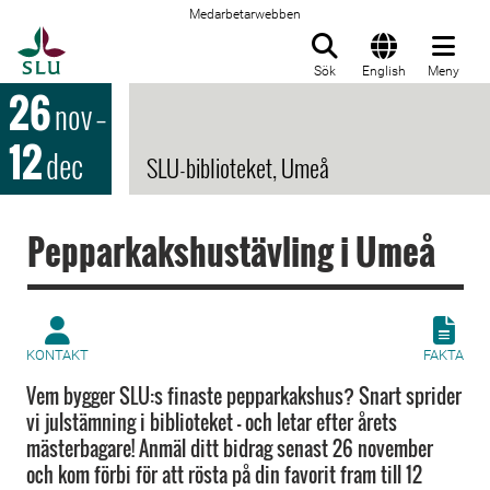
Medarbetarwebben
Till startsida
Sök
English
Meny
26
nov
–
12
dec
SLU-biblioteket, Umeå
Pepparkakshustävling i Umeå
KONTAKT
FAKTA
Vem bygger SLU:s finaste pepparkakshus? Snart sprider
vi julstämning i biblioteket – och letar efter årets
mästerbagare! Anmäl ditt bidrag senast 26 november
och kom förbi för att rösta på din favorit fram till 12