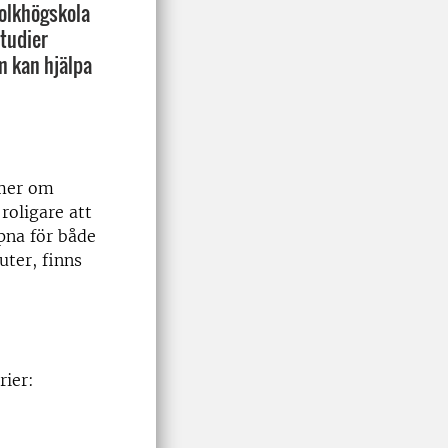
folkhögskola
studier
m kan hjälpa
 mer om
roligare att
pna för både
uter, finns
rier: