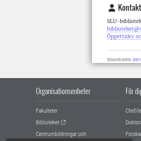
Kontakt
SLU-bibliote
biblioteket@s
Öppettider oc
SIDANSVARIG:
BIB
Organisationsenheter
För d
Fakulteter
Chef/l
Biblioteket
Doktor
Centrumbildningar och
Forska