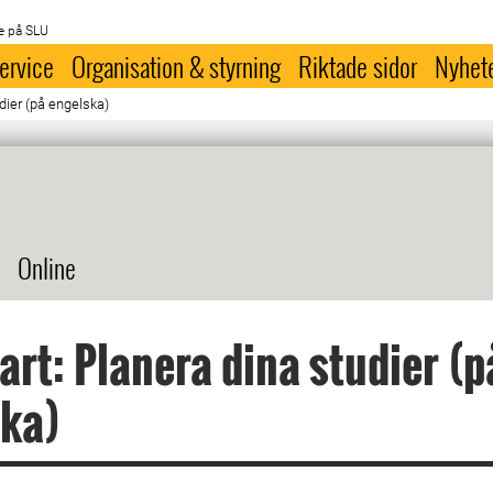
e på SLU
ervice
Organisation & styrning
Riktade sidor
Nyhet
udier (på engelska)
Online
art: Planera dina studier (p
ska)