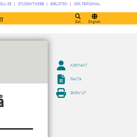
SLU.SE
STUDENTWEBB
BIBLIOTEK
SÖK PERSONAL
er
Sök
English
KONTAKT
FAKTA
SKRIV UT
å