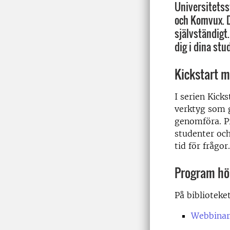
Universitetsst
och Komvux. D
självständigt
dig i dina stud
Kickstart m
I serien Kick
verktyg som g
genomföra. P
studenter och
tid för frågor.
Program hö
På biblioteke
Webbinar