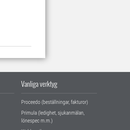
Vanliga verktyg
Proceedo (beställningar, fakturor)
Primula (ledighet, sjukanmälan,
lönespec m.m.)