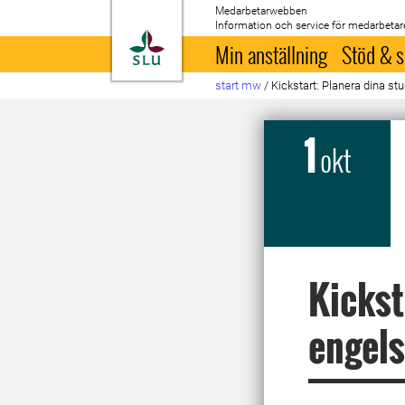
Medarbetarwebben
Information och service för medarbetar
Till startsida
Min anställning
Stöd & s
start mw
/
Kickstart: Planera dina st
1
okt
Kickst
engel