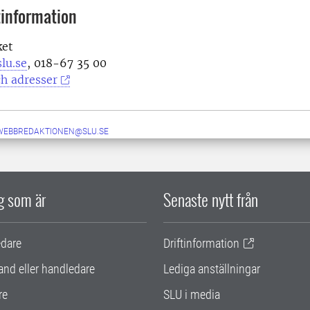
information
ket
lu.se
, 018-67 35 00
h adresser
-WEBBREDAKTIONEN@SLU.SE
ig som är
Senaste nytt från
edare
Driftinformation
and eller handledare
Lediga anställningar
re
SLU i media