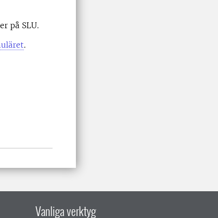
er på SLU.
uläret
.
Vanliga verktyg