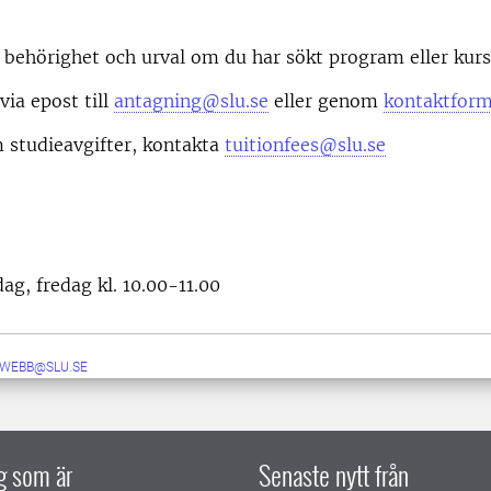
behörighet och urval om du har sökt program eller kurs
via epost till
antagning@slu.se
eller genom
kontaktform
 studieavgifter, kontakta
tuitionfees@slu.se
g, fredag kl. 10.00-11.00
-WEBB@SLU.SE
ig som är
Senaste nytt från