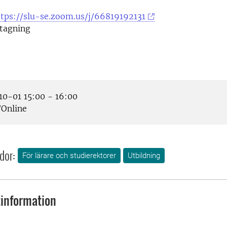
ttps://slu-se.zoom.us/j/66819192131
tagning
0-01 15:00 - 16:00
Online
dor:
För lärare och studierektorer
Utbildning
information