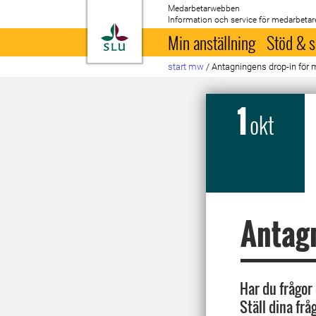
Medarbetarwebben
Information och service för medarbetar
Till startsida
Min anställning
Stöd & s
start mw
/
Antagningens drop-in för 
1
okt
Antagn
Har du frågor
Ställ dina fr