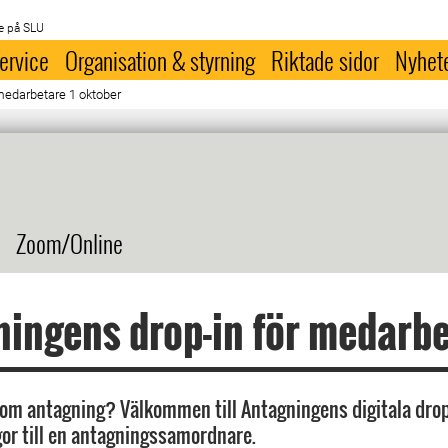
e på SLU
ervice
Organisation & styrning
Riktade sidor
Nyhet
medarbetare 1 oktober
Zoom/Online
ingens drop-in för medarb
 om antagning? Välkommen till Antagningens digitala drop
ågor till en antagningssamordnare.