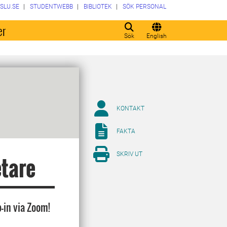
SLU.SE
STUDENTWEBB
BIBLIOTEK
SÖK PERSONAL
er
Sök
English
KONTAKT
FAKTA
SKRIV UT
etare
-in via Zoom!