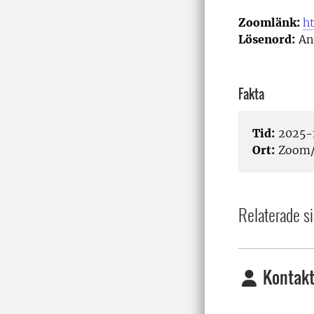
Zoomlänk:
h
Lösenord:
An
Fakta
Tid:
2025-1
Ort:
Zoom/
Relaterade si
Kontakt