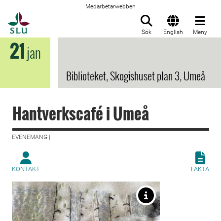
Medarbetarwebben
Till startsida
Sök
English
Meny
21
jan
Biblioteket, Skogishuset plan 3, Umeå
Hantverkscafé i Umeå
EVENEMANG |
KONTAKT
FAKTA