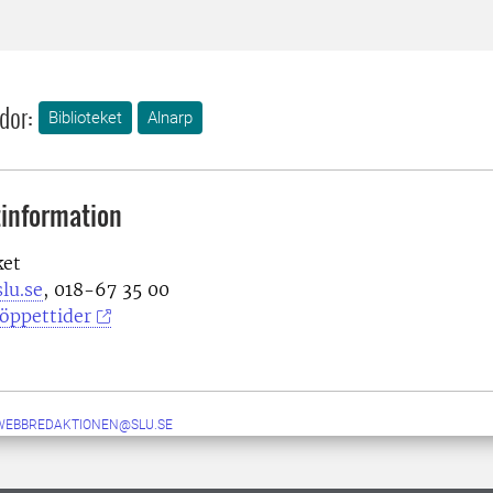
dor:
Biblioteket
Alnarp
information
ket
lu.se
, 018-67 35 00
öppettider
-WEBBREDAKTIONEN@SLU.SE