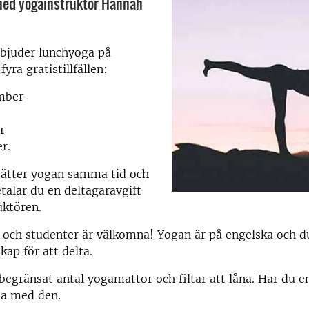
ed yogainstruktör Hannah
rbjuder lunchyoga på
yra gratistillfällen:
mber
r
r.
sätter yogan samma tid och
talar du en deltagaravgift
uktören.
a och studenter är välkomna! Yogan är på engelska och 
kap för att delta.
 begränsat antal yogamattor och filtar att låna. Har du 
ta med den.