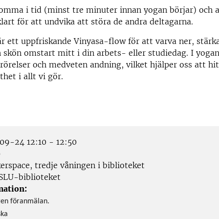
omma i tid (minst tre minuter innan yogan börjar) och a
klart för att undvika att störa de andra deltagarna.
r ett uppfriskande Vinyasa-flow för att varva ner, stärk
 skön omstart mitt i din arbets- eller studiedag. I yogan
örelser och medveten andning, vilket hjälper oss att hi
het i allt vi gör.
9-24 12:10 - 12:50
p
rspace, tredje våningen i biblioteket
SLU-biblioteket
mation:
gen föranmälan.
ska