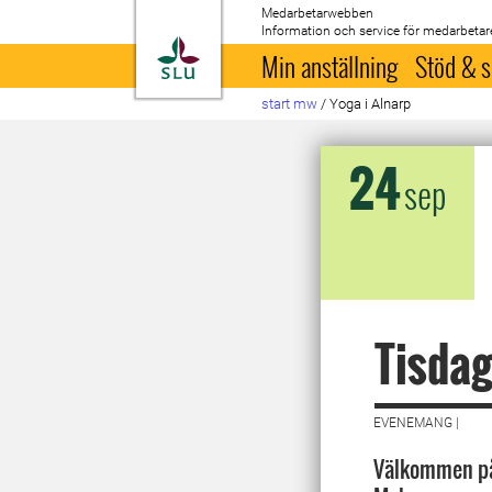
Medarbetarwebben
Information och service för medarbetar
Till startsida
Min anställning
Stöd & s
start mw
/
Yoga i Alnarp
24
sep
Tisdag
EVENEMANG |
Välkommen på 