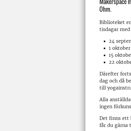
Makerspace m
Ohm.
Biblioteket e
tisdagar med f
24 septe
1 oktober
15 oktobe
22 oktobe
Därefter fort
dag och då be
till yogainstr
Alla anställd
ingen förkuns
Det finns ett
får du gärna 