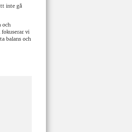
tt inte gå
a och
 fokuserar vi
tta balans och