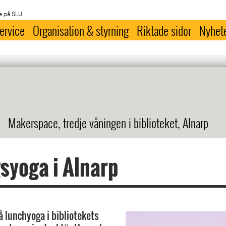
e på SLU
ervice
Organisation & styrning
Riktade sidor
Nyhet
Makerspace, tredje våningen i biblioteket, Alnarp
syoga i Alnarp
lunchyoga i bibliotekets