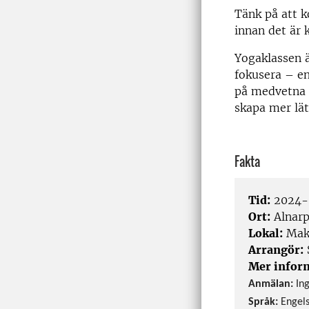
Tänk på att k
innan det är 
Yogaklassen ä
fokusera – en
på medvetna r
skapa mer lätt
Fakta
Tid:
2024-0
Ort:
Alnar
Lokal:
Make
Arrangör:
Mer infor
Anmälan:
In
Språk:
Engel