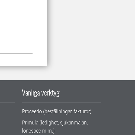
Vanliga verktyg
Proceedo (beställningar, fakturor)
Primula (ledighet, sjukanmälan,
lönespec m.m.)