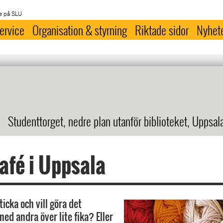
e på SLU
ervice
Organisation & styrning
Riktade sidor
Nyhet
Studenttorget, nedre plan utanför biblioteket, Uppsal
afé i Uppsala
ticka och vill göra det
ed andra över lite fika? Eller