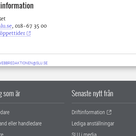
information
ket
lu.se
, 018-67 35 00
öppettider
-WEBBREDAKTIONEN@SLU.SE
ig som är
Senaste nytt från
edare
Driftinformation
and eller handledare
Lediga anställningar
re
SLU i media