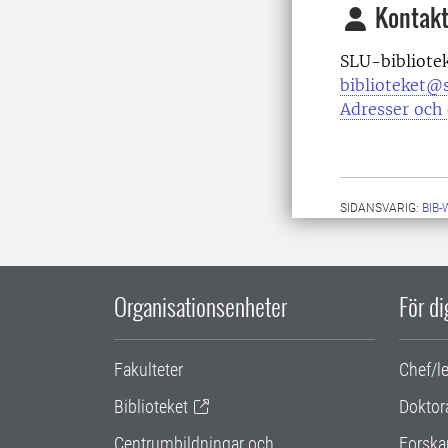
Kontakt
SLU-bibliote
biblioteket@s
Adresser och 
SIDANSVARIG:
BIB
Organisationsenheter
För d
Fakulteter
Chef/l
Biblioteket
Doktor
Centrumbildningar och
Forska