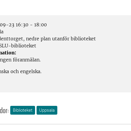
9-23 16:30 - 18:00
la
enttorget, nedre plan utanför biblioteket
SLU-biblioteket
mation:
Ingen föranmälan.
nska och engelska.
dor:
Biblioteket
Uppsala