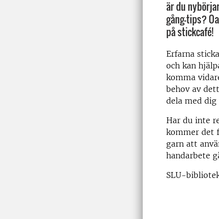
är du nybörjar
gång-tips? Oa
på stickcafé!
Erfarna stick
och kan hjälp
komma vidare 
behov av dett
dela med dig 
Har du inte r
kommer det fi
garn att anvä
handarbete gå
SLU-bibliotek