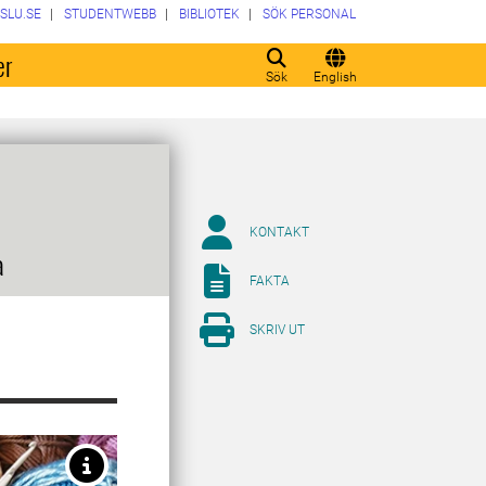
SLU.SE
STUDENTWEBB
BIBLIOTEK
SÖK PERSONAL
er
Sök
English
KONTAKT
a
FAKTA
SKRIV UT