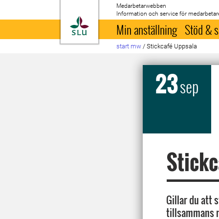
Medarbetarwebben
Information och service för medarbetar
Till startsida
Min anställning
Stöd & s
start mw
/
Stickcafé Uppsala
23
sep
Stickc
Gillar du att s
tillsammans m