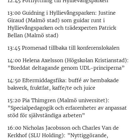
12:45 Förflyttning till Hyllievångsparken
13:00 Guidning i Hyllievångsparken: Justine
Giraud (Malmö stad) som guidar runt i
Hyllievångsparken och trädexperten Patrick
Bellan (Malmö stad)
13:45 Promenad tillbaka till konferenslokalen
14:00 Helena Axelsson (Högskolan Kristianstad):
”Breddat deltagande genom UDL-principerna”
14:50 Eftermiddagsfika: buffé av hembakade
bakverk, fruktfat, kaffe/te och juice
15:20 Pia Thimgren (Malmö universitet):
”Specialpedagogik och erfarenheter av anpassat
stöd för självständiga arbeten”
16:00 Nicholas Jacobsson och Charles Van de
Kerkhof (SLU Holding): ”Nyttiggörande,