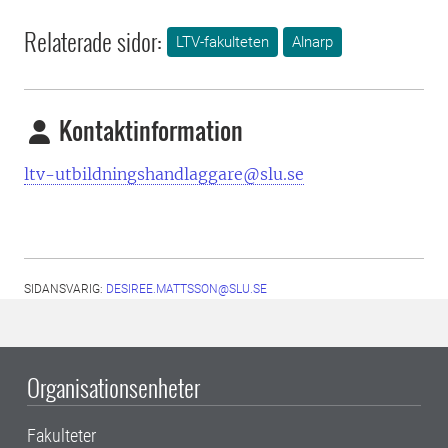
Relaterade sidor:
LTV-fakulteten
Alnarp
Kontaktinformation
ltv-utbildningshandlaggare@slu.se
SIDANSVARIG:
DESIREE.MATTSSON@SLU.SE
Organisationsenheter
Fakulteter