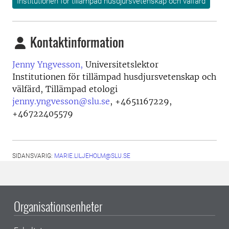
Institutionen för tillämpad husdjursvetenskap och välfärd
Kontaktinformation
Jenny Yngvesson,
Universitetslektor
Institutionen för tillämpad husdjursvetenskap och
välfärd, Tillämpad etologi
jenny.yngvesson@slu.se
,
+4651167229,
+46722405579
SIDANSVARIG:
MARIE.LILJEHOLM@SLU.SE
Organisationsenheter