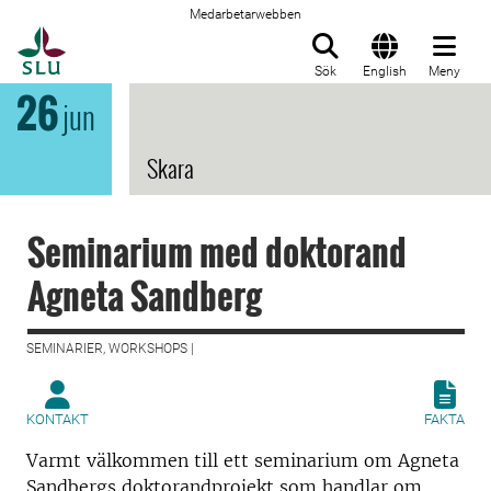
Medarbetarwebben
Till startsida
Sök
English
Meny
26
jun
Skara
Seminarium med doktorand
Agneta Sandberg
SEMINARIER, WORKSHOPS |
KONTAKT
FAKTA
Varmt välkommen till ett seminarium om Agneta
Sandbergs doktorandprojekt som handlar om