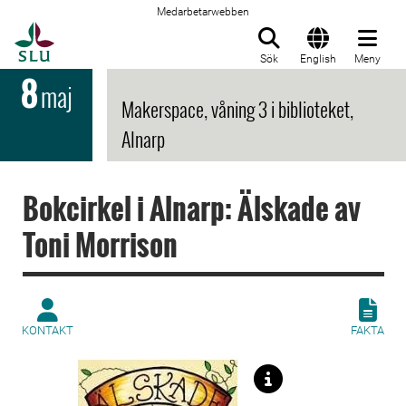
Medarbetarwebben
Till startsida
Sök
English
Meny
8
maj
Makerspace, våning 3 i biblioteket,
Alnarp
Bokcirkel i Alnarp: Älskade av
Toni Morrison
KONTAKT
FAKTA