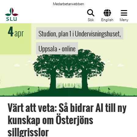
Medarbetarwebben
Till startsida
Sök
English
Meny
4
apr
Studion, plan 1 i Undervisningshuset,
Uppsala + online
Värt att veta: Så bidrar AI till ny
kunskap om Österjöns
sillgrisslor