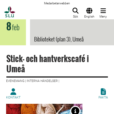
Medarbetarwebben
Till startsida
Sök
English
Meny
8
feb
Biblioteket (plan 3), Umeå
Stick- och hantverkscafé i
Umeå
EVENEMANG | INTERNA HÄNDELSER |
KONTAKT
FAKTA