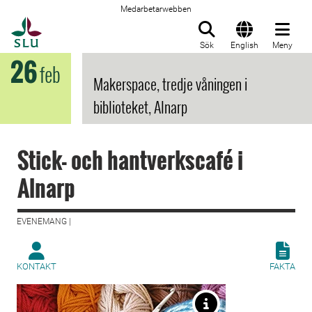
Medarbetarwebben
Till startsida
Sök
English
Meny
26
feb
Makerspace, tredje våningen i
biblioteket, Alnarp
Stick- och hantverkscafé i
Alnarp
EVENEMANG |
KONTAKT
FAKTA