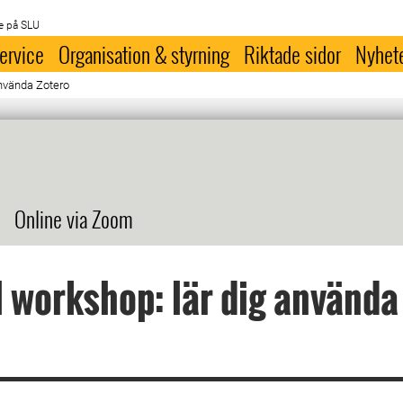
e på SLU
ervice
Organisation & styrning
Riktade sidor
Nyhet
använda Zotero
Online via Zoom
l workshop: lär dig använda