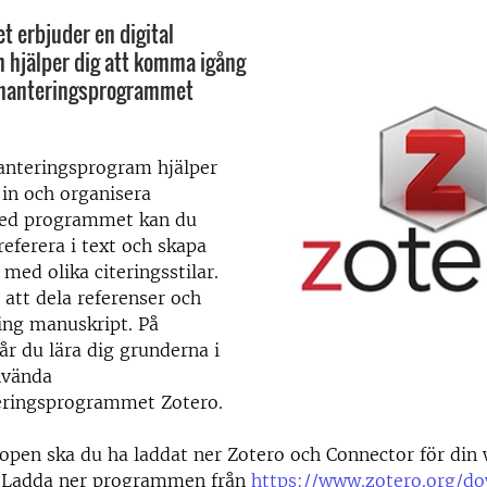
t erbjuder en digital
 hjälper dig att komma igång
hanteringsprogrammet
hanteringsprogram hjälper
 in och organisera
Med programmet kan du
referera i text och skapa
 med olika citeringsstilar.
 att dela referenser och
ing manuskript. På
r du lära dig grunderna i
nvända
eringsprogrammet Zotero.
open ska du ha laddat ner Zotero och Connector för din
r. Ladda ner programmen från
https://www.zotero.org/d