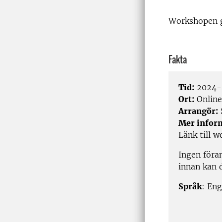
Workshopen g
Fakta
Tid:
2024-0
Ort:
Online
Arrangör:
Mer infor
Länk till 
Ingen föra
innan kan 
Språk
: En