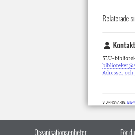
Relaterade si
Kontakt
SLU-bibliote
biblioteket@s
Adresser och 
SIDANSVARIG:
BIB
Organisationsenheter
För d