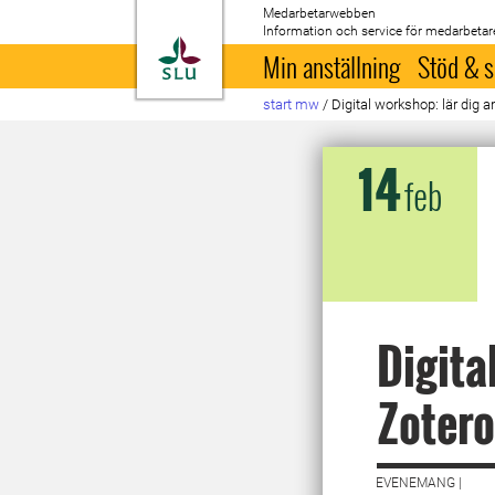
Medarbetarwebben
Information och service för medarbetar
Till startsida
Min anställning
Stöd & s
start mw
/
Digital workshop: lär dig 
14
feb
Digita
Zotero
EVENEMANG |