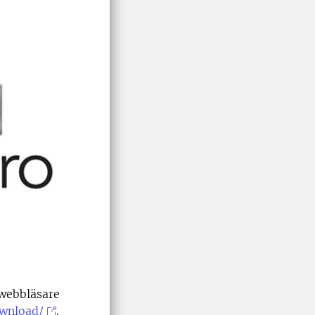
 webbläsare
ownload/
.