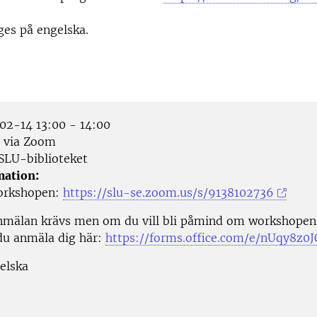
es på engelska.
2-14 13:00 - 14:00
 via Zoom
SLU-biblioteket
mation:
workshopen:
https://slu-se.zoom.us/s/9138102736
nmälan krävs men om du vill bli påmind om workshope
du anmäla dig här:
https://forms.office.com/e/nUqy8z0
gelska