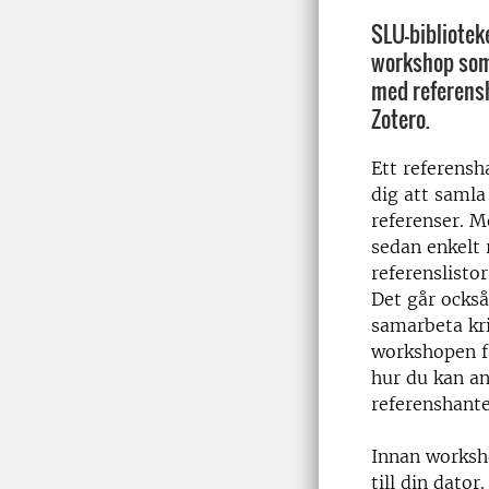
SLU-biblioteke
workshop som
med referens
Zotero.
Ett referens
dig att samla
referenser. 
sedan enkelt 
referenslistor
Det går också
samarbeta kr
workshopen få
hur du kan a
referenshant
Innan worksh
till din dato