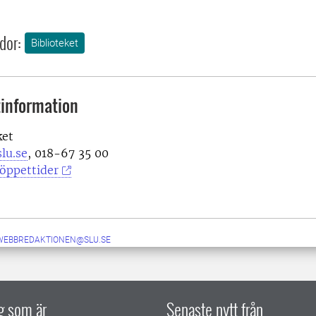
dor:
Biblioteket
information
ket
lu.se
, 018-67 35 00
öppettider
-WEBBREDAKTIONEN@SLU.SE
ig som är
Senaste nytt från