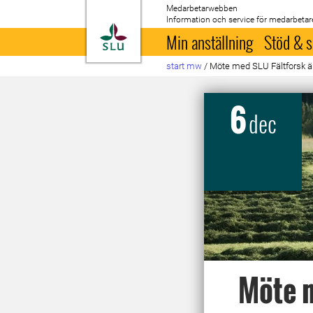
Medarbetarwebben
Information och service för medarbetar
Till startsida
Min anställning
Stöd & s
start mw
/
Möte med SLU Fältforsk ä
6
dec
Möte m