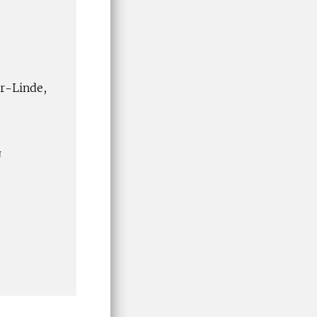
er-Linde,
U