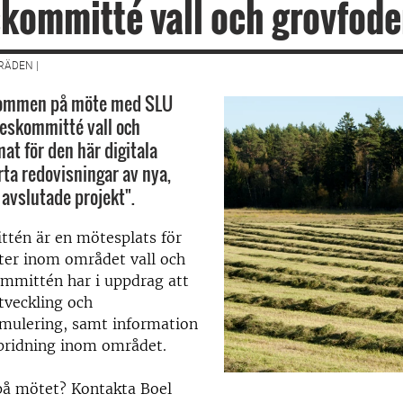
ommitté vall och grovfode
ÄDEN |
lkommen på möte med SLU
eskommitté vall och
at för den här digitala
rta redovisningar av nya,
avslutade projekt".
én är en mötesplats för
nter inom området vall och
ommittén har i uppdrag att
tveckling och
rmulering, samt information
spridning inom området.
 på mötet? Kontakta Boel