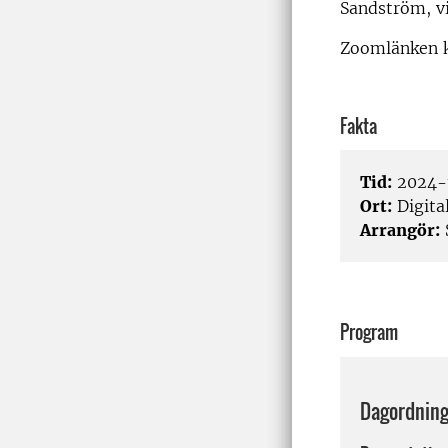
Sandström, v
Zoomlänken k
Fakta
Tid:
2024-1
Ort:
Digita
Arrangör:
Program
Dagordnin