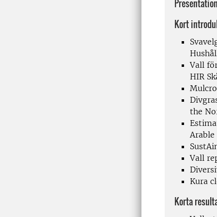
Presentatio
Kort introdu
Svavelg
Hushål
Vall fö
HIR Sk
Mulcro
Divgras
the No
Estima
Arable
SustAi
Vall re
Divers
Kura c
Korta result