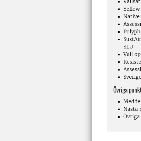
Vallsat
Yellow
Native
Assess
Polyph
SustAin
SLU
Vall o
Resiste
Assess
Sverige
Övriga punk
Medde
Nästa 
Övriga