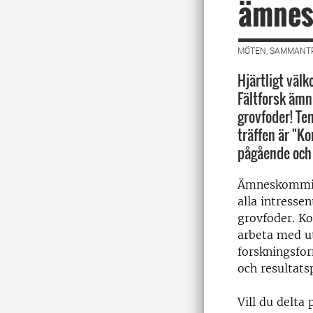
ämnesk
MÖTEN, SAMMANTR
Hjärtligt vä
Fältforsk ämn
grovfoder! Tem
träffen är "Ko
pågående och 
Ämneskommitt
alla intresse
grovfoder. K
arbeta med u
forskningsfo
och resultat
Vill du delta