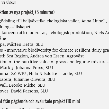
n av dagen
ktion av nya projekt, (5 minuter)
ödsling till baljväxtrika ekologiska vallar, Anna Linnell,
lningssällskapet
r koncentratfri foderstat, -ekologisk produktion, Niels A
åne
pa, Mårten Hetta, SLU
s -Innovative biodiversity for climate resilient dairy gr
rth Sea Region, Andrea von Essen, Agroväst
tion of the nutritive value of grass and legume mixtures
 Mark 3, Johanna Forss, SLU
nimal 2.0 WP2, Nilla Nilsdotter-Linde, SLU
parera, Julianne Oliveira, SLU
ivall, Brooke Micke, SLU
lover, David Parsons, SLU
at från pågående och avslutade projekt (10 min)