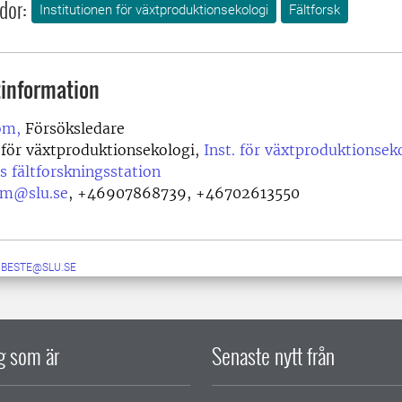
dor:
Institutionen för växtproduktionsekologi
Fältforsk
information
öm,
Försöksledare
 för växtproduktionsekologi,
Inst. för växtproduktionsek
 fältforskningsstation
om@slu.se
,
+46907868739, +46702613550
A.BESTE@SLU.SE
ig som är
Senaste nytt från