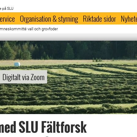
e på SLU
ervice
Organisation & styrning
Riktade sidor
Nyhet
mneskommitté vall och grovfoder
Digitalt via Zoom
ed SLU Fältforsk