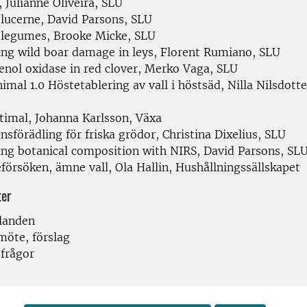
, Julianne Oliveira, SLU
 lucerne, David Parsons, SLU
 legumes, Brooke Micke, SLU
ing wild boar damage in leys, Florent Rumiano, SLU
enol oxidase in red clover, Merko Vaga, SLU
imal 1.0 Höstetablering av vall i höstsäd, Nilla Nilsdott
ptimal, Johanna Karlsson, Växa
nsförädling för friska grödor, Christina Dixelius, SLU
ing botanical composition with NIRS, David Parsons, SL
försöken, ämne vall, Ola Hallin, Hushållningssällskapet
ter
landen
möte, förslag
 frågor