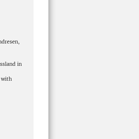
ndresen,
assland in
 with