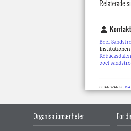
Relaterade si
Kontakt
Boel Sandstr
Institutionen
Röbäcksdalens
boel.sandstr
SIDANSVARIG:
LIS
Organisationsenheter
För d