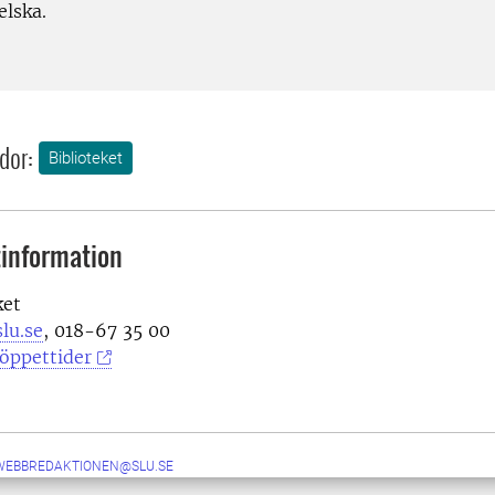
elska.
dor:
Biblioteket
information
ket
lu.se
, 018-67 35 00
öppettider
-WEBBREDAKTIONEN@SLU.SE