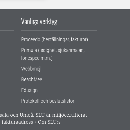
Vanliga verktyg
Proceedo (beställningar, fakturor)
Primula (ledighet, sjukanmälan,
lönespec m.m.)
Webbmejl
ReachMee
Edusign
Protokoll och beslutslistor
ppsala och Umeå.
SLU är miljöcertifierat
 fakturaadress
•
Om SLU:s