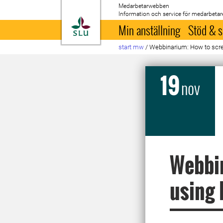
Medarbetarwebben
Information och service för medarbetar
Till startsida
Min anställning
Stöd & s
start mw
/
Webbinarium: How to scre
19
nov
Webbin
using