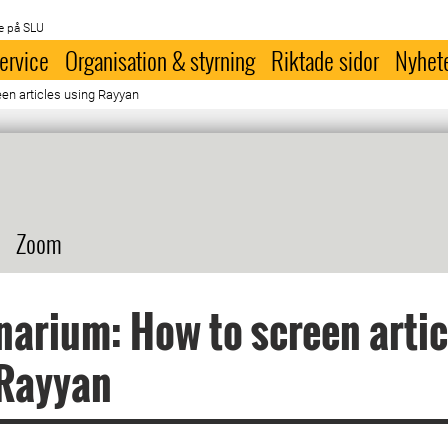
e på SLU
ervice
Organisation & styrning
Riktade sidor
Nyhet
en articles using Rayyan
Zoom
arium: How to screen artic
 Rayyan