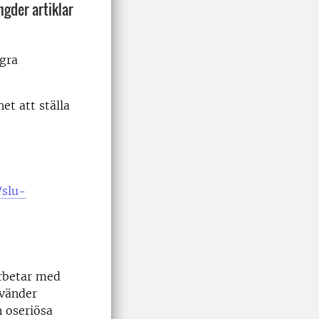
ngder artiklar
ågra
et att ställa
/slu-
arbetar med
nvänder
n oseriösa