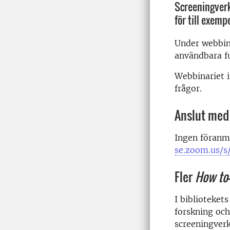
Screeningverk
för till exemp
Under webbina
användbara f
Webbinariet i
frågor.
Anslut med
Ingen föranm
se.zoom.us/s
Fler
How to
I biblioteket
forskning och
screeningverk