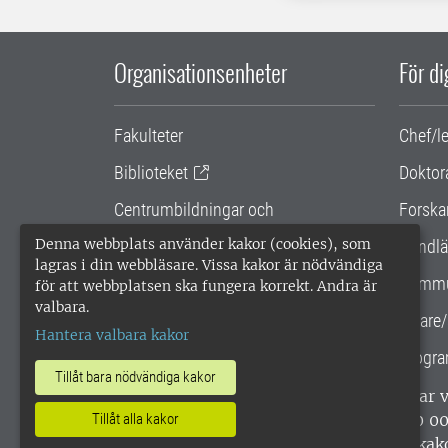
Organisationsenheter
För d
Fakulteter
Chef/l
Biblioteket
Doktor
Centrumbildningar och
Forska
samarbetsprojekt
Denna webbplats använder kakor (cookies), som
Handlä
lagras i din webbläsare. Vissa kakor är nödvändiga
Gemensamma verksamhetsstödet
Kommu
för att webbplatsen ska fungera korrekt. Andra är
valbara.
SLU Holding
Lärare/
Hantera valbara kakor
Progra
Tillåt bara nödvändiga kakor
SLU, Sveriges lantbruksuniversitet, har
enligt ISO 14001. •
Telefon: 018-67 10 0
Tillåt alla kakor
webbplatser
•
Vid KRIS
•
Hantera kak