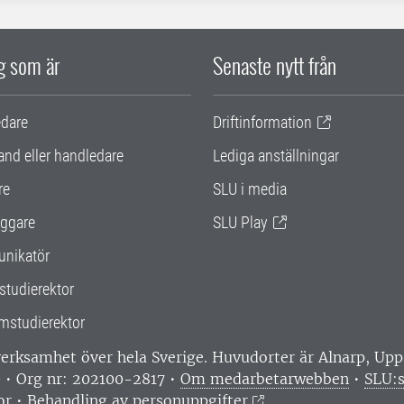
ig som är
Senaste nytt från
edare
Driftinformation
and eller handledare
Lediga anställningar
re
SLU i media
ggare
SLU Play
nikatör
studierektor
mstudierektor
 verksamhet över hela Sverige. Huvudorter är Alnarp, U
0 • Org nr: 202100-2817 •
Om medarbetarwebben
•
SLU:s
or
•
Behandling av personuppgifter