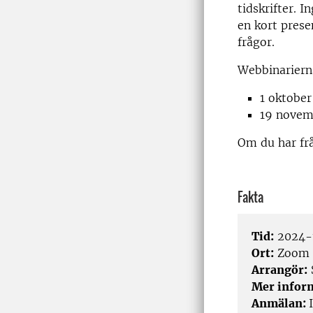
tidskrifter. 
en kort prese
frågor.
Webbinariern
1 oktober
19 novem
Om du har fr
Fakta
Tid:
2024-1
Ort:
Zoom
Arrangör:
Mer infor
Anmälan: