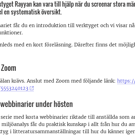
tyget Rayyan kan vara till hjälp när du screenar stora mä
el en systematisk översikt.
riet får du en introduktion till verktyget och vi visar n
unktioner.
nleds med en kort föreläsning. Därefter finns det möjligh
 Zoom
älan krävs. Anslut med Zoom med följande länk:
https:/
/5553240123
-webbinarier under hösten
s serie med korta webbinarier riktade till anställda som 
 miljöanalys får du praktisk kunskap i allt från hur du a
tyg i litteratursammanställningar till hur du känner ige