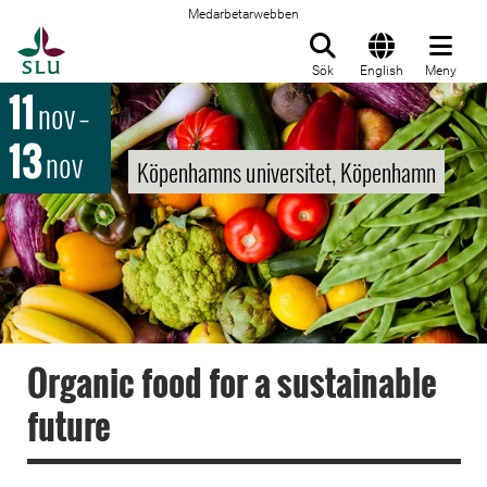
Medarbetarwebben
Till startsida
Sök
English
Meny
11
nov
–
13
nov
Köpenhamns universitet, Köpenhamn
Organic food for a sustainable
future