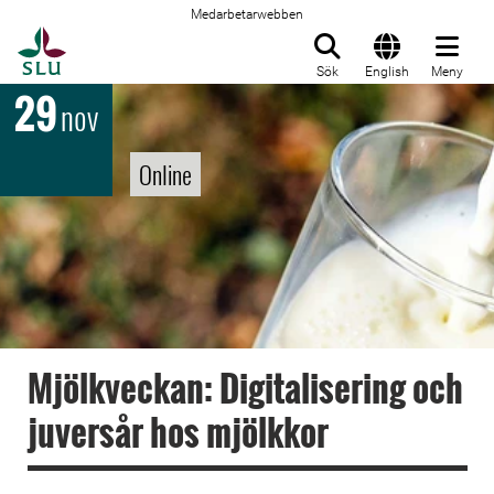
Medarbetarwebben
Till startsida
Sök
English
Meny
29
nov
Online
Mjölkveckan: Digitalisering och
juversår hos mjölkkor