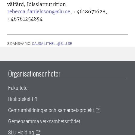
välfärd, Idisslarnutrition
rebecca.danielsson@slu.se
,
+4618671628,
+46761254854
SIDANSVARIG:
CAJSA.LITHELL@SLU.SE
Organisationsenheter
Fakulteter
Biblioteket
Centrumbildningar och samarbetsprojekt
Gemensamma verksamhetsstödet
SLU Holding