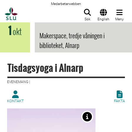
Medarbetarwebben
Till startsida
Sök
English
Meny
1
okt
Makerspace, tredje våningen i
biblioteket, Alnarp
Tisdagsyoga i Alnarp
EVENEMANG |
KONTAKT
FAKTA