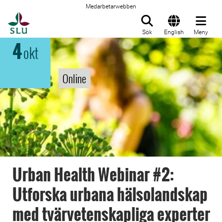
Medarbetarwebben
Till startsida
Sök
English
Meny
4
okt
Online
Urban Health Webinar #2:
Utforska urbana hälsolandskap
med tvärvetenskapliga experter