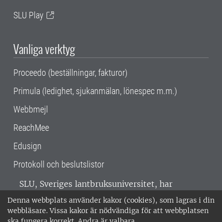
SLU Play
Vanliga verktyg
Proceedo (beställningar, fakturor)
Primula (ledighet, sjukanmälan, lönespec m.m.)
Webbmejl
ReachMee
Edusign
Protokoll och beslutslistor
SLU, Sveriges lantbruksuniversitet, har
verksamhet över hela Sverige. Huvudorter är
Denna webbplats använder kakor (cookies), som lagras i din
Alnarp, Uppsala och Umeå.
SLU är
webbläsare. Vissa kakor är nödvändiga för att webbplatsen
miljöcertifierat enligt ISO 14001. •
Telefon:
ska fungera korrekt. Andra är valbara.