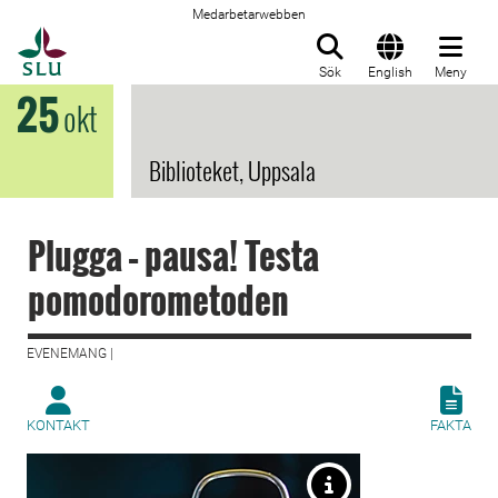
Medarbetarwebben
Till startsida
Sök
English
Meny
25
okt
Biblioteket, Uppsala
Plugga – pausa! Testa
pomodorometoden
EVENEMANG |
KONTAKT
FAKTA