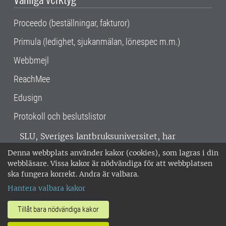
Proceedo (beställningar, fakturor)
Primula (ledighet, sjukanmälan, lönespec m.m.)
Webbmejl
ReachMee
Edusign
Protokoll och beslutslistor
SLU, Sveriges lantbruksuniversitet, har
verksamhet över hela Sverige. Huvudorter är
Denna webbplats använder kakor (cookies), som lagras i din
Alnarp, Uppsala och Umeå.
SLU är
webbläsare. Vissa kakor är nödvändiga för att webbplatsen
miljöcertifierat enligt ISO 14001. •
Telefon:
ska fungera korrekt. Andra är valbara.
018-67 10 00 • Org nr: 202100-2817 •
Om
Hantera valbara kakor
medarbetarwebben
•
SLU:s fakturaadress
•
Om SLU:s webbplatser
•
Vid KRIS
Tillåt bara nödvändiga kakor
•
Hantera kakor
•
Behandling av